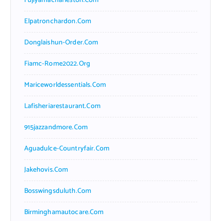
Fujiyamacharleston.com
Elpatronchardon.com
Donglaishun-Order.com
Fiamc-Rome2022.org
Mariceworldessentials.com
Lafisheriarestaurant.com
915jazzandmore.com
Aguadulce-Countryfair.com
Jakehovis.com
Bosswingsduluth.com
Birminghamautocare.com