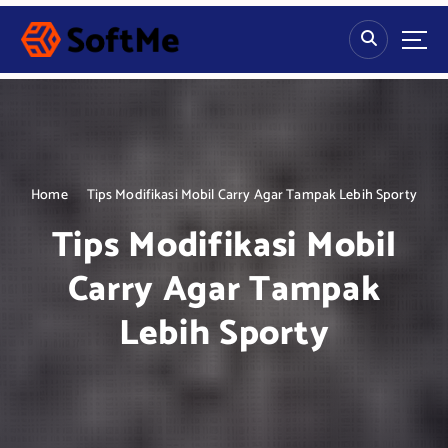
S
k
i
p
t
o
c
o
n
Home
Tips Modifikasi Mobil Carry Agar Tampak Lebih Sporty
t
Tips Modifikasi Mobil
e
n
Carry Agar Tampak
t
Lebih Sporty