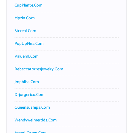
CupPlante.com
Mpzin.com
Stcreal.com
PopUpFlea.com
Valueml.com
Rebeccatorresjewelry.com
Jmpbliss.com
Drjorgerico.com
Queensushipa.com
Wendyweimerdds.com