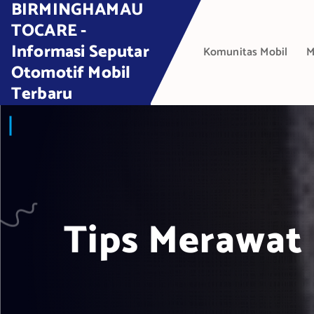
BIRMINGHAMAU
S
k
TOCARE -
i
Informasi Seputar
Komunitas Mobil
M
p
Otomotif Mobil
t
Terbaru
o
c
o
n
t
e
n
t
Tips Merawat 