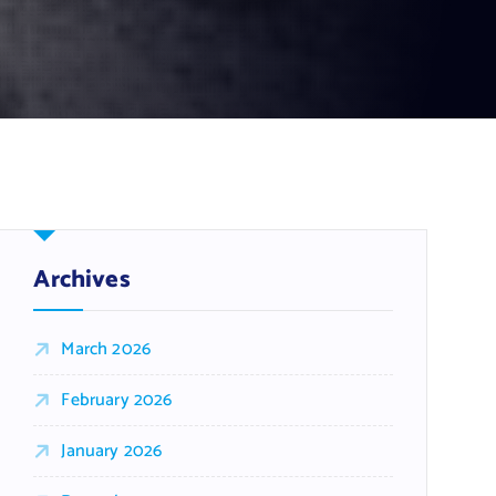
Archives
March 2026
February 2026
January 2026