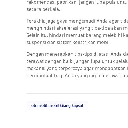
rekomendasi pabrikan. Jangan lupa pula untu
secara berkala.
Terakhir, jaga gaya mengemudi Anda agar tid
menghindari akselerasi yang tiba-tiba aka
Selain itu, hindari memuat barang melebihi 
suspensi dan sistem kelistrikan mobil.
Dengan menerapkan tips-tips di atas, Anda d
terawat dengan baik. Jangan lupa untuk sela
mekanik yang terpercaya agar mendapatkan ha
bermanfaat bagi Anda yang ingin merawat mob
otomotif mobil kijang kapsul