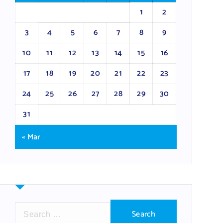
1
2
3
4
5
6
7
8
9
10
11
12
13
14
15
16
17
18
19
20
21
22
23
24
25
26
27
28
29
30
31
« Mar
S
e