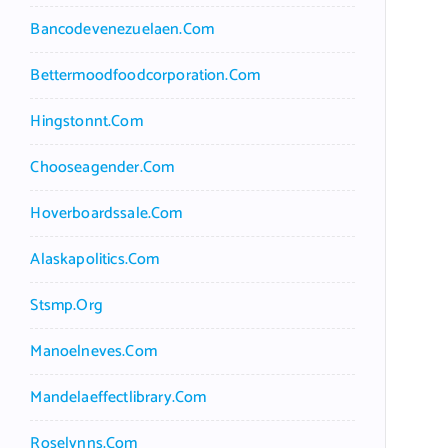
Bancodevenezuelaen.com
Bettermoodfoodcorporation.com
Hingstonnt.com
Chooseagender.com
Hoverboardssale.com
Alaskapolitics.com
Stsmp.org
Manoelneves.com
Mandelaeffectlibrary.com
Roselynns.com