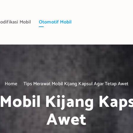
odifikasi Mobil
Otomotif Mobil
Home
Tips Merawat Mobil Kijang Kapsul Agar Tetap Awet
Mobil Kijang Kap
Awet