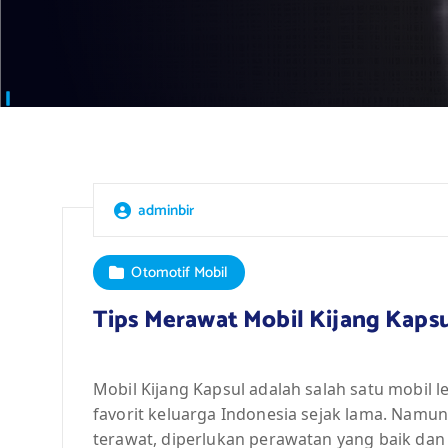
adminbir
Otomotif Mobil
Tips Merawat Mobil Kijang Kaps
Mobil Kijang Kapsul adalah salah satu mobil l
favorit keluarga Indonesia sejak lama. Namun
terawat, diperlukan perawatan yang baik dan 