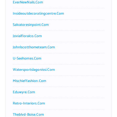
EverNewNails.com
Insideoutdecoratingcentre.com
Salvatoresinpoint.com
Jovialfloralco.com
Johnlscotthometeam.com
U-Seehomes.com
Watersportslagonissi.com
Mischieffashion.com
Eduwyre.com
Retro-Interiors.com
Theblvd-Boise.com