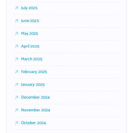
July 2025
June 2025
May 2025
April 2025
March 2025
February 2025
January 2025
December 2024
November 2024
October 2024