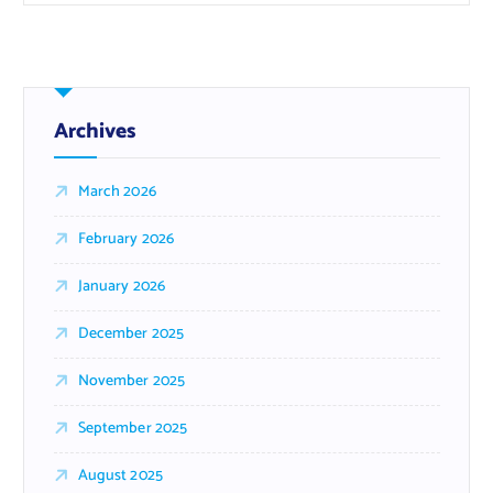
Archives
March 2026
February 2026
January 2026
December 2025
November 2025
September 2025
August 2025