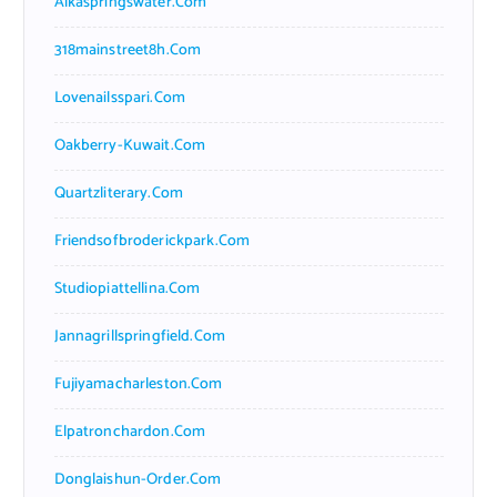
Alkaspringswater.com
318mainstreet8h.com
Lovenailsspari.com
Oakberry-Kuwait.com
Quartzliterary.com
Friendsofbroderickpark.com
Studiopiattellina.com
Jannagrillspringfield.com
Fujiyamacharleston.com
Elpatronchardon.com
Donglaishun-Order.com