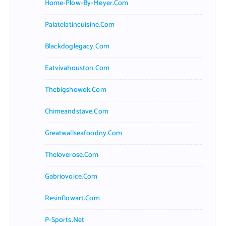
Home-Plow-By-Meyer.com
Palatelatincuisine.com
Blackdoglegacy.com
Eatvivahouston.com
Thebigshowok.com
Chimeandstave.com
Greatwallseafoodny.com
Theloverose.com
Gabriovoice.com
Resinflowart.com
P-Sports.net