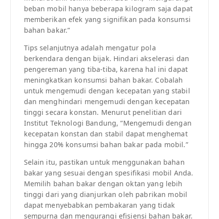
beban mobil hanya beberapa kilogram saja dapat
memberikan efek yang signifikan pada konsumsi
bahan bakar.”
Tips selanjutnya adalah mengatur pola
berkendara dengan bijak. Hindari akselerasi dan
pengereman yang tiba-tiba, karena hal ini dapat
meningkatkan konsumsi bahan bakar. Cobalah
untuk mengemudi dengan kecepatan yang stabil
dan menghindari mengemudi dengan kecepatan
tinggi secara konstan. Menurut penelitian dari
Institut Teknologi Bandung, “Mengemudi dengan
kecepatan konstan dan stabil dapat menghemat
hingga 20% konsumsi bahan bakar pada mobil.”
Selain itu, pastikan untuk menggunakan bahan
bakar yang sesuai dengan spesifikasi mobil Anda.
Memilih bahan bakar dengan oktan yang lebih
tinggi dari yang dianjurkan oleh pabrikan mobil
dapat menyebabkan pembakaran yang tidak
sempurna dan mengurangi efisiensi bahan bakar.