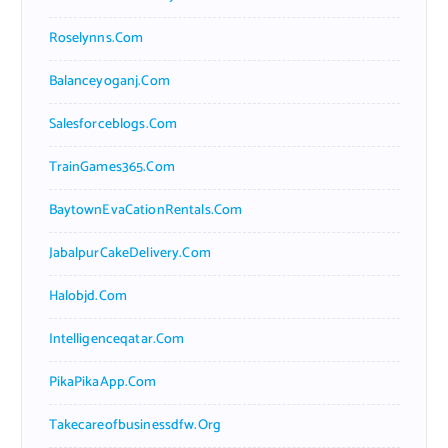
Roselynns.com
Balanceyoganj.com
Salesforceblogs.com
TrainGames365.com
BaytownEvaCationRentals.com
JabalpurCakeDelivery.com
Halobjd.com
Intelligenceqatar.com
PikaPikaApp.com
Takecareofbusinessdfw.org