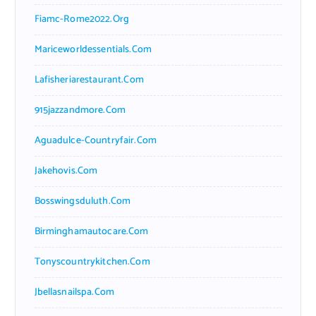
Fiamc-Rome2022.org
Mariceworldessentials.com
Lafisheriarestaurant.com
915jazzandmore.com
Aguadulce-Countryfair.com
Jakehovis.com
Bosswingsduluth.com
Birminghamautocare.com
Tonyscountrykitchen.com
Jbellasnailspa.com