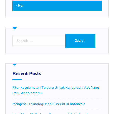
« Mar
S
e
a
r
c
h
f
Recent Posts
o
r
Fitur Keselamatan Terbaru Untuk Kendaraan: Apa Yang
:
Perlu Anda Ketahui
Mengenal Teknologi Mobil Terkini Di Indonesia