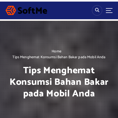
S
k
i
p
t
o
c
o
n
Home
t
Tips Menghemat Konsumsi Bahan Bakar pada Mobil Anda
e
Tips Menghemat
n
t
Konsumsi Bahan Bakar
pada Mobil Anda