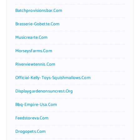
Batchprovisionsbar.com
Brasserie-Gobette.com
Musicrearte.com
Morseysfarms.com
Riverviewtennis.com
Official-Kelly-Toys-Squishmallows.com
Displaygardenonsuncrest.org
Bbq-Empire-Usa.com
Feedstoreva.com
Drogopets.com