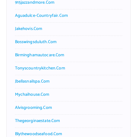
915jazzandmore.com
Aguadulce-Countryfair.com
Jakehovis.com
Bosswingsduluth.com
Birminghamautocare.com
Tonyscountrykitchen.com
Jbellasnailspa.com
Mychaihouse.com
Alvisgrooming.com
Thegeorginaestate.com
Blythewoodseafood.com