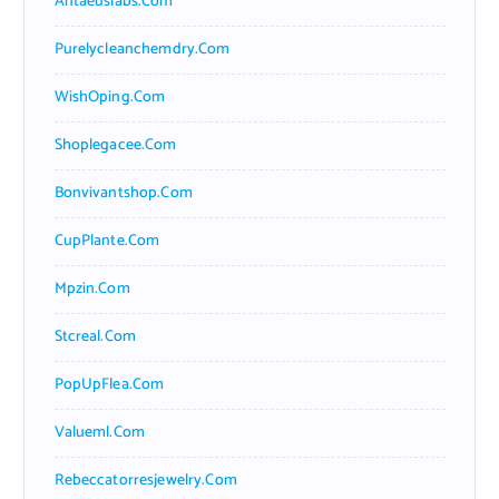
Antaeuslabs.com
Purelycleanchemdry.com
WishOping.com
Shoplegacee.com
Bonvivantshop.com
CupPlante.com
Mpzin.com
Stcreal.com
PopUpFlea.com
Valueml.com
Rebeccatorresjewelry.com