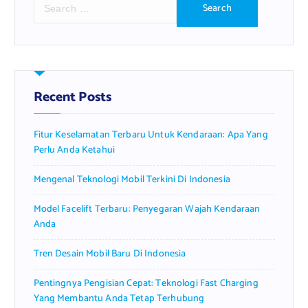
e
a
r
c
h
f
Recent Posts
o
r
Fitur Keselamatan Terbaru Untuk Kendaraan: Apa Yang
:
Perlu Anda Ketahui
Mengenal Teknologi Mobil Terkini Di Indonesia
Model Facelift Terbaru: Penyegaran Wajah Kendaraan
Anda
Tren Desain Mobil Baru Di Indonesia
Pentingnya Pengisian Cepat: Teknologi Fast Charging
Yang Membantu Anda Tetap Terhubung