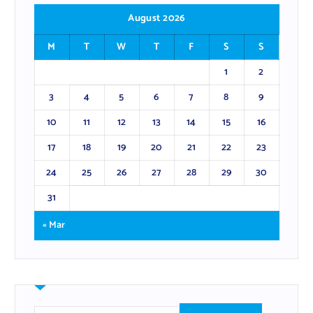
August 2026
M
T
W
T
F
S
S
1
2
3
4
5
6
7
8
9
10
11
12
13
14
15
16
17
18
19
20
21
22
23
24
25
26
27
28
29
30
31
« Mar
S