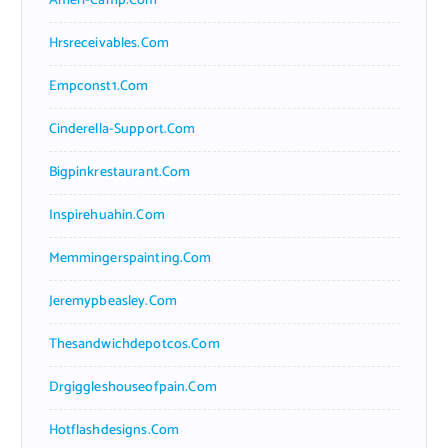
Ameri-Camp.com
Hrsreceivables.com
Empconst1.com
Cinderella-Support.com
Bigpinkrestaurant.com
Inspirehuahin.com
Memmingerspainting.com
Jeremypbeasley.com
Thesandwichdepotcos.com
Drgiggleshouseofpain.com
Hotflashdesigns.com