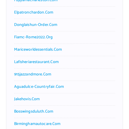
Fujiyamacharleston.com
Elpatronchardon.com
Donglaishun-Order.com
Fiamc-Rome2022.org
Mariceworldessentials.com
Lafisheriarestaurant.com
915jazzandmore.com
Aguadulce-Countryfair.com
Jakehovis.com
Bosswingsduluth.com
Birminghamautocare.com