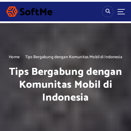
S
k
i
p
t
o
c
o
n
Home
Tips Bergabung dengan Komunitas Mobil di Indonesia
t
Tips Bergabung dengan
e
n
Komunitas Mobil di
t
Indonesia