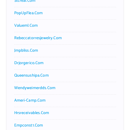
Stcreal.com
PopUpFlea.com
Valueml.com
Rebeccatorresjewelry.com
Jmpbliss.com
Drjorgerico.com
Queensushipa.com
Wendyweimerdds.com
Ameri-Camp.com
Hrsreceivables.com
Empconst1.com