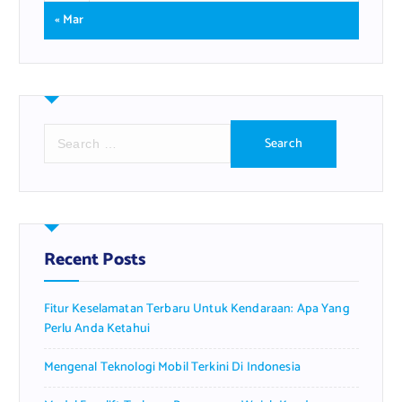
« Mar
S
e
a
r
c
h
f
Recent Posts
o
r
Fitur Keselamatan Terbaru Untuk Kendaraan: Apa Yang
:
Perlu Anda Ketahui
Mengenal Teknologi Mobil Terkini Di Indonesia