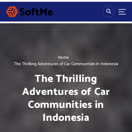
S
k
i
p
t
o
c
o
n
Home
t
The Thrilling Adventures of Car Communities in Indonesia
e
The Thrilling
n
t
Adventures of Car
Communities in
Indonesia