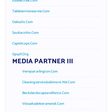
Ediblechalk.com
Tabletennisnearme.com
Oaksofa.com
Soultacohtx.com
Capishcaps.com
Gpsyfl.org
MEDIA PARTNER III
Vwrepairarlington.com
Cleaningservicebaltimore-Md.com
Beckslandscapeandfence.com
Vistaaltadelveramendi.com