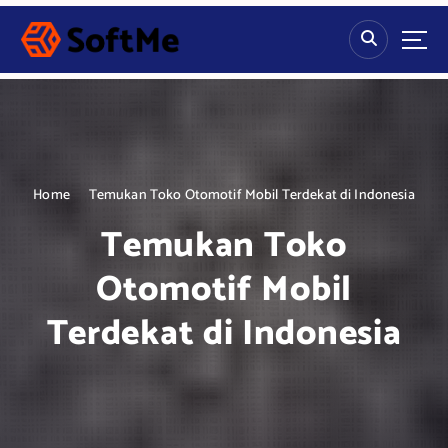
S
k
i
p
t
o
c
o
n
Home
Temukan Toko Otomotif Mobil Terdekat di Indonesia
t
Temukan Toko
e
n
Otomotif Mobil
t
Terdekat di Indonesia