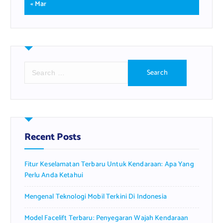
« Mar
S
e
a
r
c
h
f
Recent Posts
o
r
Fitur Keselamatan Terbaru Untuk Kendaraan: Apa Yang
:
Perlu Anda Ketahui
Mengenal Teknologi Mobil Terkini Di Indonesia
Model Facelift Terbaru: Penyegaran Wajah Kendaraan