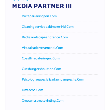
MEDIA PARTNER III
Vwrepairarlington.com
Cleaningservicebaltimore-Md.com
Beckslandscapeandfence.com
Vistaaltadelveramendi.com
Coastlinecateringnc.com
Cuesburgershouston.com
Psicologiaespecializadaencampeche.com
Dmtacos.com
Crescentstreetprinting.com