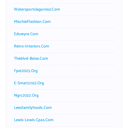
Watersportslagonissi.com
Mischieffashion.com
Eduwyre.com
Retro-Interiors.com
Theblvd-Boise.com
Fpet2023.org
E-Smart2022.org
Ngrc2022.org
Leesfamilyfoods.com
Lewis-Lewis-Cpas.com