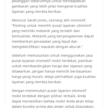
pelanggan sebelumnya untuk mendapatkan
gambaran yang lebih jelas mengenai kualitas
layanan yang mereka berikan.
Menurut Sarah Jones, seorang ahli otomotif,
“Penting untuk memilih pusat layanan otomotif
yang memiliki mekanik yang terlatih dan
berkualitas. Mekanik yang berpengalaman dapat
memberikan perawatan yang tepat dan
mengidentifikasi masalah dengan akurat.”
Sebelum memutuskan untuk menggunakan jasa
pusat layanan otomotif mobil terdekat, pastikan
untuk membandingkan harga dan layanan yang
ditawarkan. Jangan hanya memilih berdasarkan
harga yang murah, tetapi perhatikan juga kualitas
layanan yang mereka berikan.
Dengan menemukan pusat layanan otomotif
mobil terdekat dengan pilihan terbaik, Anda
dapat memastikan bahwa mobil Anda akan tetap
dalam kondisi prima dan aman untuk digunakan.