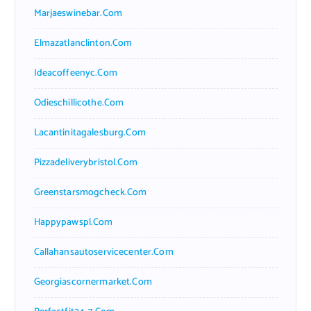
Marjaeswinebar.com
Elmazatlanclinton.com
Ideacoffeenyc.com
Odieschillicothe.com
Lacantinitagalesburg.com
Pizzadeliverybristol.com
Greenstarsmogcheck.com
Happypawspl.com
Callahansautoservicecenter.com
Georgiascornermarket.com