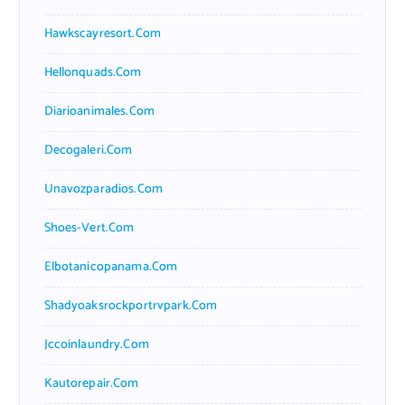
Hawkscayresort.com
Hellonquads.com
Diarioanimales.com
Decogaleri.com
Unavozparadios.com
Shoes-Vert.com
Elbotanicopanama.com
Shadyoaksrockportrvpark.com
Jccoinlaundry.com
Kautorepair.com