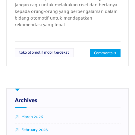
Jangan ragu untuk melakukan riset dan bertanya
kepada orang-orang yang berpengalaman dalam
bidang otomotif untuk mendapatkan
rekomendasi yang tepat.
toko otomotif mobil terdekat
Comments 0
Archives
March 2026
February 2026