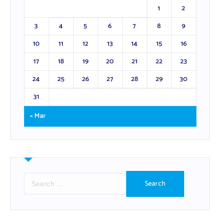
1
2
3
4
5
6
7
8
9
10
11
12
13
14
15
16
17
18
19
20
21
22
23
24
25
26
27
28
29
30
31
« Mar
S
e
a
r