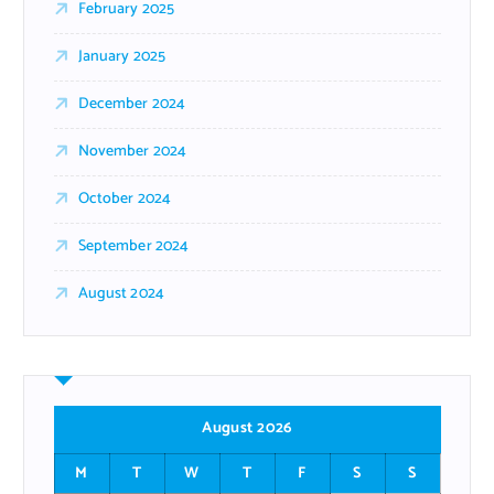
February 2025
January 2025
December 2024
November 2024
October 2024
September 2024
August 2024
August 2026
M
T
W
T
F
S
S