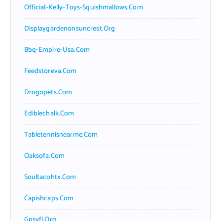
Official-Kelly-Toys-Squishmallows.com
Displaygardenonsuncrest.org
Bbq-Empire-Usa.com
Feedstoreva.com
Drogopets.com
Ediblechalk.com
Tabletennisnearme.com
Oaksofa.com
Soultacohtx.com
Capishcaps.com
Gpsyfl.org