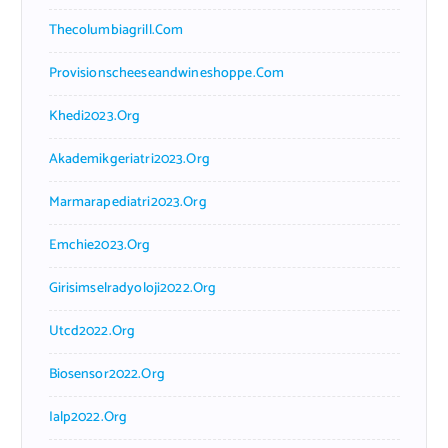
Thecolumbiagrill.com
Provisionscheeseandwineshoppe.com
Khedi2023.org
Akademikgeriatri2023.org
Marmarapediatri2023.org
Emchie2023.org
Girisimselradyoloji2022.org
Utcd2022.org
Biosensor2022.org
Ialp2022.org