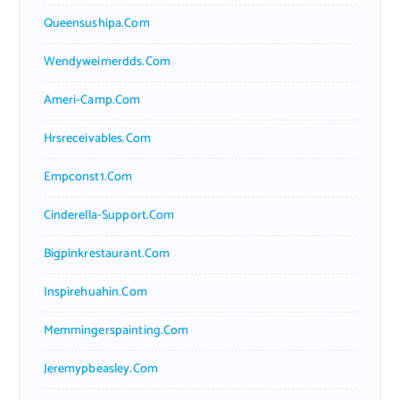
Queensushipa.com
Wendyweimerdds.com
Ameri-Camp.com
Hrsreceivables.com
Empconst1.com
Cinderella-Support.com
Bigpinkrestaurant.com
Inspirehuahin.com
Memmingerspainting.com
Jeremypbeasley.com