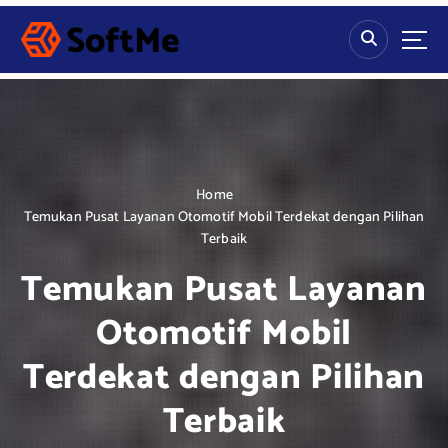
S
k
i
p
t
o
c
o
n
Home
t
Temukan Pusat Layanan Otomotif Mobil Terdekat dengan Pilihan
e
Terbaik
n
Temukan Pusat Layanan
t
Otomotif Mobil
Terdekat dengan Pilihan
Terbaik