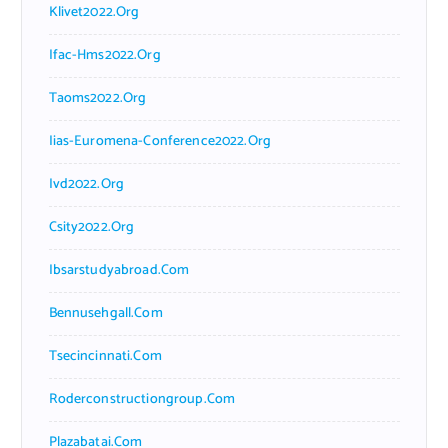
Klivet2022.org
Ifac-Hms2022.org
Taoms2022.org
Iias-Euromena-Conference2022.org
Ivd2022.org
Csity2022.org
Ibsarstudyabroad.com
Bennusehgall.com
Tsecincinnati.com
Roderconstructiongroup.com
Plazabatai.com