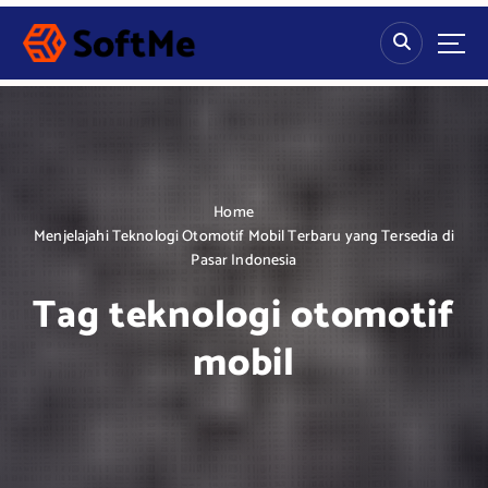
S
k
i
p
t
o
c
o
n
Home
t
Menjelajahi Teknologi Otomotif Mobil Terbaru yang Tersedia di
e
Pasar Indonesia
n
Tag teknologi otomotif
t
mobil