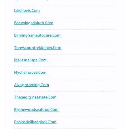
Jakehovis.com
Bosswingsduluth.com
Birminghamautocare.com
Tonyscountrykitchen.com
Jbellasnailspa.com
Mychaihouse.com
Alvisgrooming.com
Thegeorginaestate.com
Blythewoodseafood.com
Paolosdelibangkok.com