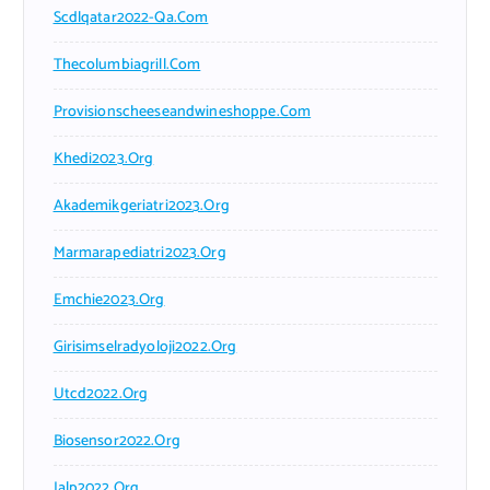
Scdlqatar2022-Qa.com
Thecolumbiagrill.com
Provisionscheeseandwineshoppe.com
Khedi2023.org
Akademikgeriatri2023.org
Marmarapediatri2023.org
Emchie2023.org
Girisimselradyoloji2022.org
Utcd2022.org
Biosensor2022.org
Ialp2022.org