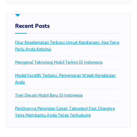
r
c
h
f
Recent Posts
o
r
Fitur Keselamatan Terbaru Untuk Kendaraan: Apa Yang
:
Perlu Anda Ketahui
Mengenal Teknologi Mobil Terkini Di Indonesia
Model Facelift Terbaru: Penyegaran Wajah Kendaraan
Anda
Tren Desain Mobil Baru Di Indonesia
Pentingnya Pengisian Cepat: Teknologi Fast Charging
Yang Membantu Anda Tetap Terhubung