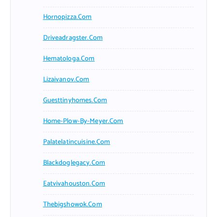
Hornopizza.com
Driveadragster.com
Hematologa.com
Lizaivanov.com
Guesttinyhomes.com
Home-Plow-By-Meyer.com
Palatelatincuisine.com
Blackdoglegacy.com
Eatvivahouston.com
Thebigshowok.com