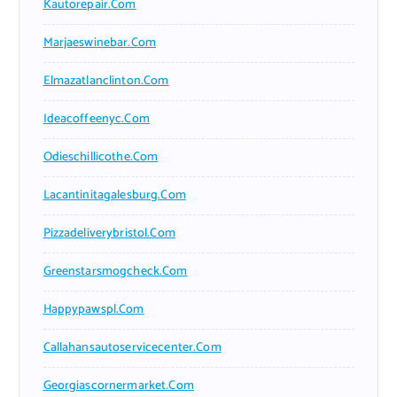
Kautorepair.com
Marjaeswinebar.com
Elmazatlanclinton.com
Ideacoffeenyc.com
Odieschillicothe.com
Lacantinitagalesburg.com
Pizzadeliverybristol.com
Greenstarsmogcheck.com
Happypawspl.com
Callahansautoservicecenter.com
Georgiascornermarket.com