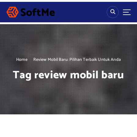
S
k
i
p
t
o
c
o
n
Home
Review Mobil Baru: Pilihan Terbaik Untuk Anda
t
Tag review mobil baru
e
n
t