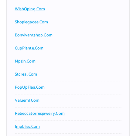
WishOping.com
Shoplegacee.com
Bonvivantshop.com
CupPlante.com
Mpzin.com
Stcreal.com
PopUpFlea.com
Valueml.com
Rebeccatorresjewelry.com
Jmpbliss.com