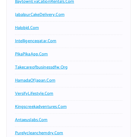
BaytownEvaCationRentals.com
JabalpurCakeDelivery.com
Halobjd.com
Intelligenceqatar.com
PikaPikaApp.com
Takecareofbusinessdfw.org
HamadaOfJapan.com
VersifyLifestyle.com
Kingscreekadventures.com
Antaeuslabs.com
Purelycleanchemdry.com