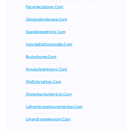
Pecanjackstogo.com
Zengardendayspa.com
Sparklejewelryinc.com
Ironcladtattoostudio.com
Bruinshome.com
Annascleaningsvc.com
Wolfcitytattoo.com
Oysterbayturkeytrot.com
Lafronterarestauranteybar.com
Lilyandrosetearoom.com