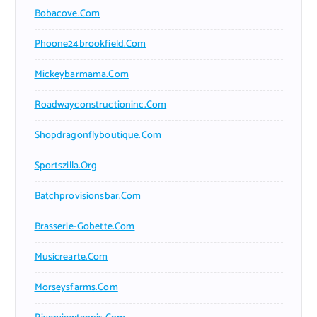
Bobacove.com
Phoone24brookfield.com
Mickeybarmama.com
Roadwayconstructioninc.com
Shopdragonflyboutique.com
Sportszilla.org
Batchprovisionsbar.com
Brasserie-Gobette.com
Musicrearte.com
Morseysfarms.com