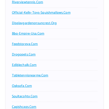
Riverviewtennis.com
Official-Kelly-Toys-Squishmallows.com
Displaygardenonsuncrest.org
Bbq-Empire-Usa.com
Feedstoreva.com
Drogopets.com
Ediblechalk.com
Tabletennisnearme.com
Oaksofa.com
Soultacohtx.com
Capishcaps.com