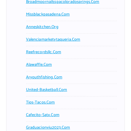
Broadmoornailsspacoloradosprings.com
Missblackpasadena.com
Anneskitchen.org
Valenciamarketytaqueria.com
Reefrecordsllc.com
Alawaffle.com
Aryouthfishing.com
United-Basketball.com
Tios-Tacos.com
Cafecito-Satx.com
Graduacionviu2023.com