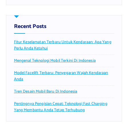
r
c
h
f
Recent Posts
o
r
Fitur Keselamatan Terbaru Untuk Kendaraan: Apa Yang
:
Perlu Anda Ketahui
Mengenal Teknologi Mobil Terkini Di Indonesia
Model Facelift Terbaru: Penyegaran Wajah Kendaraan
Anda
Tren Desain Mobil Baru Di Indonesia
Pentingnya Pengisian Cepat: Teknologi Fast Charging
Yang Membantu Anda Tetap Terhubung