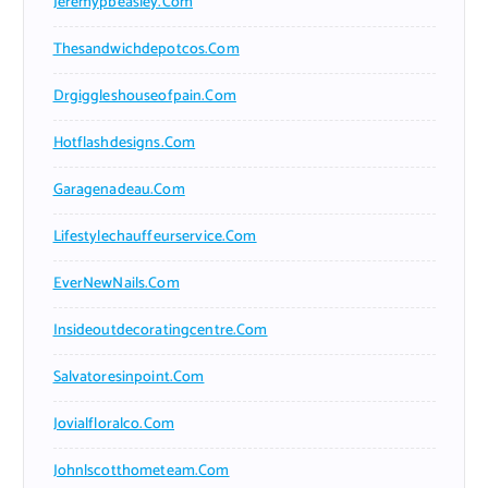
Jeremypbeasley.com
Thesandwichdepotcos.com
Drgiggleshouseofpain.com
Hotflashdesigns.com
Garagenadeau.com
Lifestylechauffeurservice.com
EverNewNails.com
Insideoutdecoratingcentre.com
Salvatoresinpoint.com
Jovialfloralco.com
Johnlscotthometeam.com