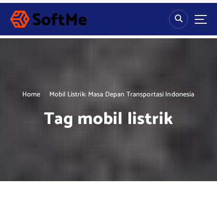
S
k
i
p
t
o
c
o
n
Home
Mobil Listrik: Masa Depan Transportasi Indonesia
t
Tag mobil listrik
e
n
t