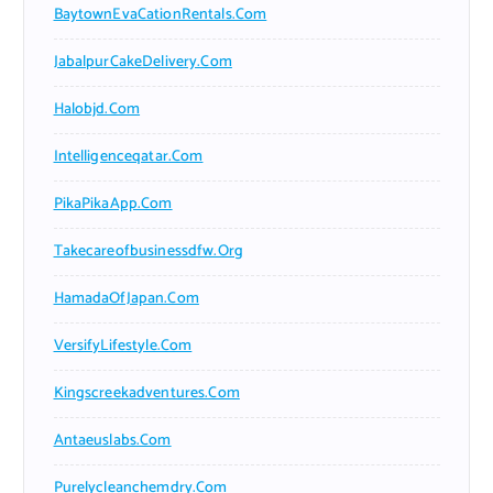
BaytownEvaCationRentals.com
JabalpurCakeDelivery.com
Halobjd.com
Intelligenceqatar.com
PikaPikaApp.com
Takecareofbusinessdfw.org
HamadaOfJapan.com
VersifyLifestyle.com
Kingscreekadventures.com
Antaeuslabs.com
Purelycleanchemdry.com