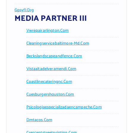
Gpsyfl.org
MEDIA PARTNER III
Vwrepairarlington.com
Cleaningservicebaltimore-Md.com
Beckslandscapeandfence.com
Vistaaltadelveramendi.com
Coastlinecateringnc.com
Cuesburgershouston.com
Psicologiaespecializadaencampeche.com
Dmtacos.com
Crescentstreetprinting.com