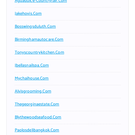
Aguadulce-Countryfair.com
Jakehovis.com
Bosswingsduluth.com
Birminghamautocare.com
Tonyscountrykitchen.com
Jbellasnailspa.com
Mychaihouse.com
Alvisgrooming.com
Thegeorginaestate.com
Blythewoodseafood.com
Paolosdelibangkok.com