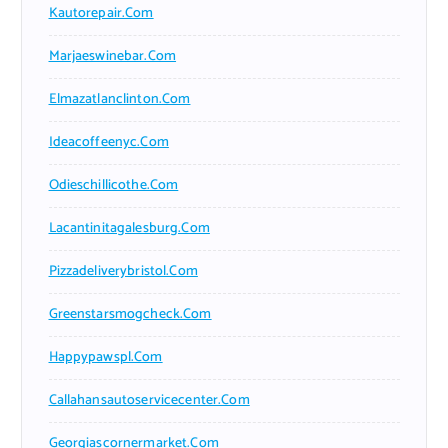
Kautorepair.com
Marjaeswinebar.com
Elmazatlanclinton.com
Ideacoffeenyc.com
Odieschillicothe.com
Lacantinitagalesburg.com
Pizzadeliverybristol.com
Greenstarsmogcheck.com
Happypawspl.com
Callahansautoservicecenter.com
Georgiascornermarket.com