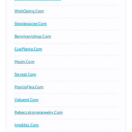
WishOping.com
Shoplegacee.com
Bonvivantshop.com
CupPlante.com
Mpzin.com
Stcreal.com
PopUpFlea.com
Valueml.com
Rebeccatorresjewelry.com
Jmpbliss.com