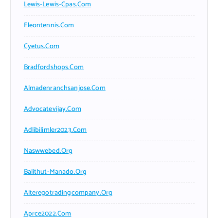
Lewis-Lewis-Cpas.com
Eleontennis.com
Cyetus.com
Bradfordshops.com
Almadenranchsanjose.com
Advocatevijay.com
Adlibilimler2023.com
Naswwebed.org
Balithut-Manado.org
Alteregotradingcompany.org
Aprce2022.com