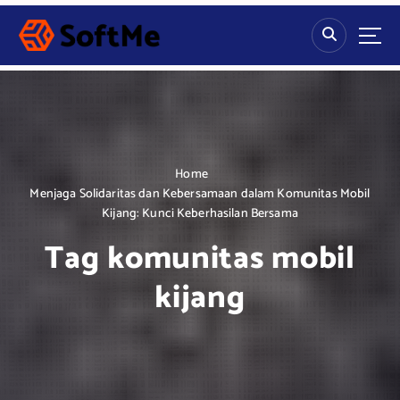
S
k
i
p
t
o
c
o
n
Home
t
Menjaga Solidaritas dan Kebersamaan dalam Komunitas Mobil
e
Kijang: Kunci Keberhasilan Bersama
n
Tag komunitas mobil
t
kijang