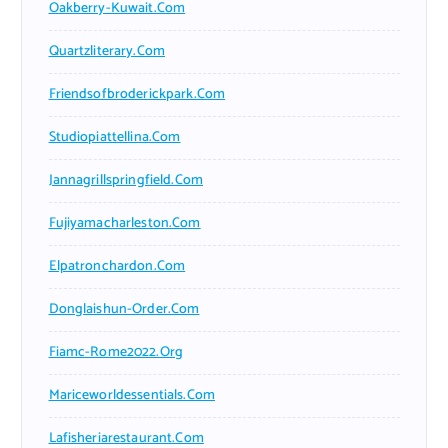
Oakberry-Kuwait.com
Quartzliterary.com
Friendsofbroderickpark.com
Studiopiattellina.com
Jannagrillspringfield.com
Fujiyamacharleston.com
Elpatronchardon.com
Donglaishun-Order.com
Fiamc-Rome2022.org
Mariceworldessentials.com
Lafisheriarestaurant.com