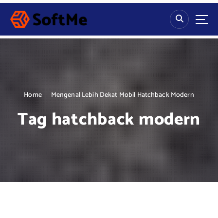
S
k
i
p
t
o
c
o
n
Home
Mengenal Lebih Dekat Mobil Hatchback Modern
t
Tag hatchback modern
e
n
t