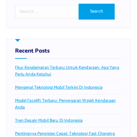
S
e
a
r
c
h
f
Recent Posts
o
r
Fitur Keselamatan Terbaru Untuk Kendaraan: Apa Yang
:
Perlu Anda Ketahui
Mengenal Teknologi Mobil Terkini Di Indonesia
Model Facelift Terbaru: Penyegaran Wajah Kendaraan
Anda
Tren Desain Mobil Baru Di Indonesia
Pentingnya Pengisian Cepat: Teknologi Fast Charging