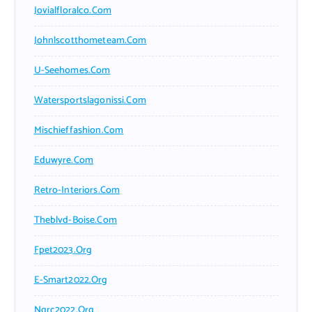
Jovialfloralco.com
Johnlscotthometeam.com
U-Seehomes.com
Watersportslagonissi.com
Mischieffashion.com
Eduwyre.com
Retro-Interiors.com
Theblvd-Boise.com
Fpet2023.org
E-Smart2022.org
Ngrc2022.org