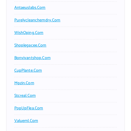
Antaeuslabs.com
Purelycleanchemdry.com
WishOping.com
Shoplegacee.com
Bonvivantshop.com
CupPlante.com
Mpzin.com
Stcreal.com
PopUpFlea.com
Valueml.com