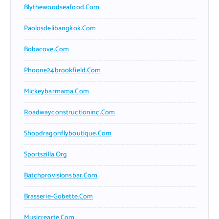
Blythewoodseafood.com
Paolosdelibangkok.com
Bobacove.com
Phoone24brookfield.com
Mickeybarmama.com
Roadwayconstructioninc.com
Shopdragonflyboutique.com
Sportszilla.org
Batchprovisionsbar.com
Brasserie-Gobette.com
Musicrearte.com