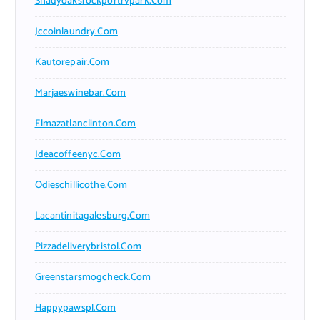
Shadyoaksrockportrvpark.com
Jccoinlaundry.com
Kautorepair.com
Marjaeswinebar.com
Elmazatlanclinton.com
Ideacoffeenyc.com
Odieschillicothe.com
Lacantinitagalesburg.com
Pizzadeliverybristol.com
Greenstarsmogcheck.com
Happypawspl.com