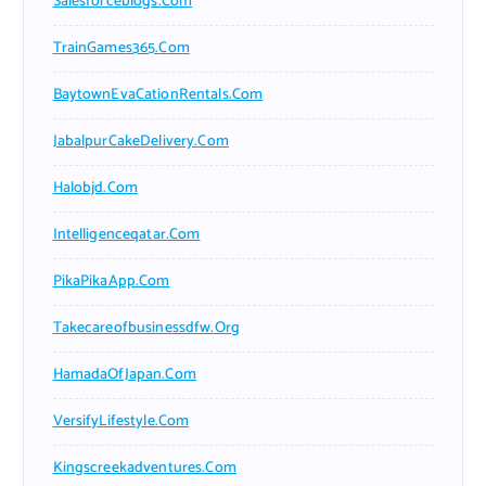
Salesforceblogs.com
TrainGames365.com
BaytownEvaCationRentals.com
JabalpurCakeDelivery.com
Halobjd.com
Intelligenceqatar.com
PikaPikaApp.com
Takecareofbusinessdfw.org
HamadaOfJapan.com
VersifyLifestyle.com
Kingscreekadventures.com