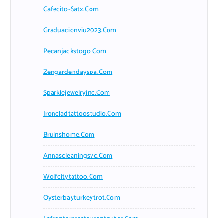
Cafecito-Satx.com
Graduacionviu2023.com
Pecanjackstogo.com
Zengardendayspa.com
Sparklejewelryinc.com
Ironcladtattoostudio.com
Bruinshome.com
Annascleaningsvc.com
Wolfcitytattoo.com
Oysterbayturkeytrot.com