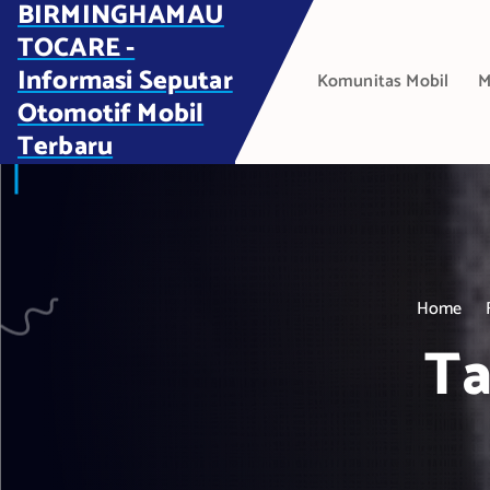
BIRMINGHAMAU
S
k
TOCARE -
i
Informasi Seputar
Komunitas Mobil
M
p
Otomotif Mobil
t
Terbaru
o
c
o
n
t
e
Home
n
t
Ta