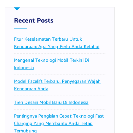
c
h
f
Recent Posts
o
r
Fitur Keselamatan Terbaru Untuk
:
Kendaraan: Apa Yang Perlu Anda Ketahui
Mengenal Teknologi Mobil Terkini Di
Indonesia
Model Facelift Terbaru: Penyegaran Wajah
Kendaraan Anda
Tren Desain Mobil Baru Di Indonesia
Pentingnya Pengisian Cepat: Teknologi Fast
Charging Yang Membantu Anda Tetap
Terhubung