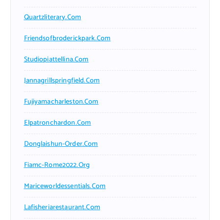
Quartzliterary.com
Friendsofbroderickpark.com
Studiopiattellina.com
Jannagrillspringfield.com
Fujiyamacharleston.com
Elpatronchardon.com
Donglaishun-Order.com
Fiamc-Rome2022.org
Mariceworldessentials.com
Lafisheriarestaurant.com