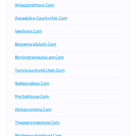
915jazzandmore.com
Aguadulce-Countryfair.com
Jakehovis.com
Bosswingsduluth.com
Birminghamautocare.com
Tonyscountrykitchen.com
Jbellasnailspa.com
Mychaihouse.com
Alvisgrooming.com
Thegeorginaestate.com
Blythewoodseafood.com