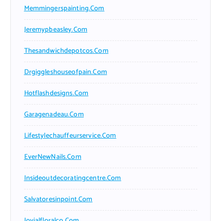
Memmingerspainting.com
Jeremypbeasley.com
Thesandwichdepotcos.com
Drgiggleshouseofpain.com
Hotflashdesigns.com
Garagenadeau.com
Lifestylechauffeurservice.com
EverNewNails.com
Insideoutdecoratingcentre.com
Salvatoresinpoint.com
Jovialfloralco.com