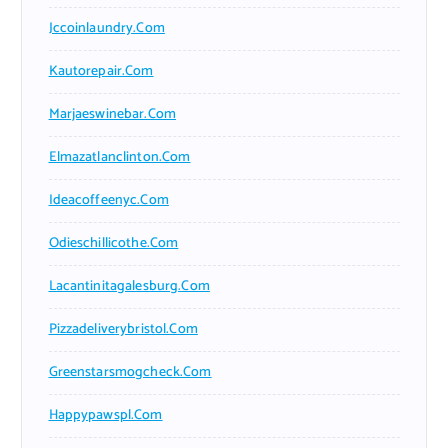
Jccoinlaundry.com
Kautorepair.com
Marjaeswinebar.com
Elmazatlanclinton.com
Ideacoffeenyc.com
Odieschillicothe.com
Lacantinitagalesburg.com
Pizzadeliverybristol.com
Greenstarsmogcheck.com
Happypawspl.com