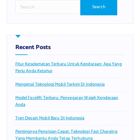
S
e
a
r
c
h
f
Recent Posts
o
r
Fitur Keselamatan Terbaru Untuk Kendaraan: Apa Yang
:
Perlu Anda Ketahui
Mengenal Teknologi Mobil Terkini Di Indonesia
Model Facelift Terbaru: Penyegaran Wajah Kendaraan
Anda
Tren Desain Mobil Baru Di Indonesia
Pentingnya Pengisian Cepat: Teknologi Fast Charging
Yang Membantu Anda Tetap Terhubung