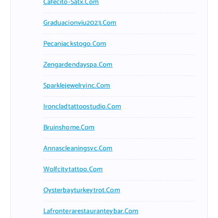
Cafecito-Satx.com
Graduacionviu2023.com
Pecanjackstogo.com
Zengardendayspa.com
Sparklejewelryinc.com
Ironcladtattoostudio.com
Bruinshome.com
Annascleaningsvc.com
Wolfcitytattoo.com
Oysterbayturkeytrot.com
Lafronterarestauranteybar.com