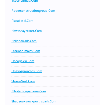
Tsecincinnati.com
Roderconstructiongroup.com
Plazabatai.com
Hawkscayresort.com
Hellonquads.com
Diarioanimales.com
Decogaleri.com
Unavozparadios.com
Shoes-Vert.com
Elbotanicopanama.com
Shadyoaksrockportrvpark.com