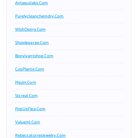
Antaeuslabs.com
Purelycleanchemdry.com
WishOping.com
Shoplegacee.com
Bonvivantshop.com
CupPlante.com
Mpzin.com
Stcreal.com
PopUpFlea.com
Valueml.com
Rebeccatorresjewelry.com