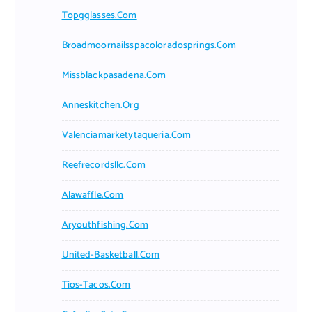
Topgglasses.com
Broadmoornailsspacoloradosprings.com
Missblackpasadena.com
Anneskitchen.org
Valenciamarketytaqueria.com
Reefrecordsllc.com
Alawaffle.com
Aryouthfishing.com
United-Basketball.com
Tios-Tacos.com