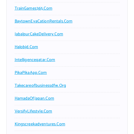
TrainGames365.com
BaytownEvaCationRentals.com
JabalpurCakeDelivery.com
Halobjd.com
Intelligenceqatar.com
PikaPikaApp.com
Takecareofbusinessdfw.org
HamadaOfJapan.com
VersifyLifestyle.com
Kingscreekadventures.com