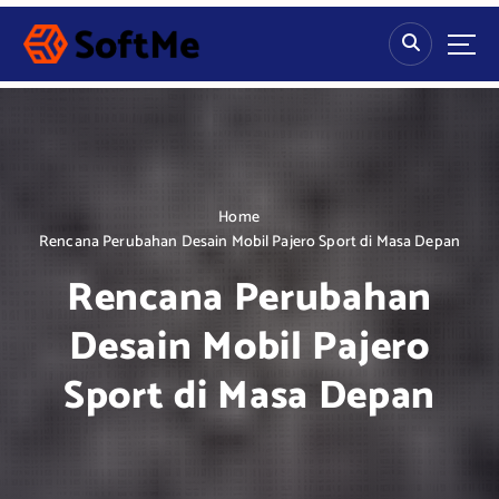
S
k
i
p
t
o
c
o
n
Home
t
Rencana Perubahan Desain Mobil Pajero Sport di Masa Depan
e
Rencana Perubahan
n
t
Desain Mobil Pajero
Sport di Masa Depan