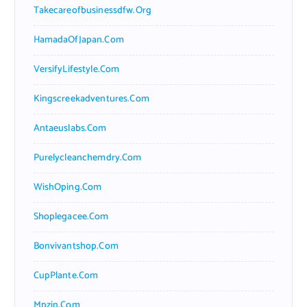
Takecareofbusinessdfw.org
HamadaOfJapan.com
VersifyLifestyle.com
Kingscreekadventures.com
Antaeuslabs.com
Purelycleanchemdry.com
WishOping.com
Shoplegacee.com
Bonvivantshop.com
CupPlante.com
Mpzin.com