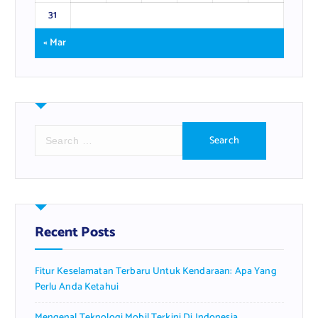
31
« Mar
S
e
a
r
c
h
f
Recent Posts
o
r
Fitur Keselamatan Terbaru Untuk Kendaraan: Apa Yang
:
Perlu Anda Ketahui
Mengenal Teknologi Mobil Terkini Di Indonesia