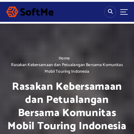
S
k
i
p
t
o
c
o
n
Home
t
Rasakan Kebersamaan dan Petualangan Bersama Komunitas
e
Mobil Touring Indonesia
n
Rasakan Kebersamaan
t
dan Petualangan
Bersama Komunitas
Mobil Touring Indonesia