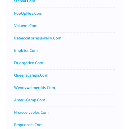
Stcreal.com
PopUpFlea.com
Valueml.com
Rebeccatorresjewelry.com
Jmpbliss.com
Drjorgerico.com
Queensushipa.com
Wendyweimerdds.com
Ameri-Camp.com
Hrsreceivables.com
Empconst1.com