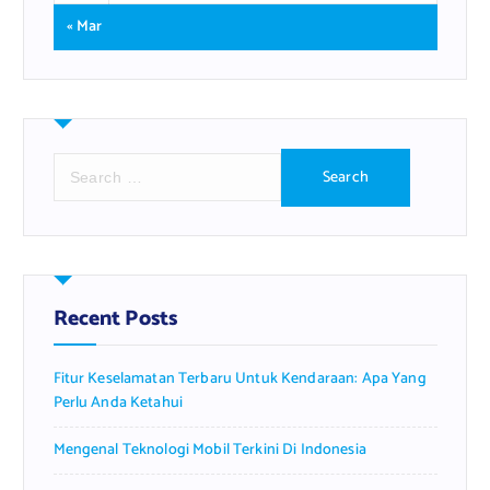
« Mar
S
e
a
r
c
h
f
Recent Posts
o
r
Fitur Keselamatan Terbaru Untuk Kendaraan: Apa Yang
:
Perlu Anda Ketahui
Mengenal Teknologi Mobil Terkini Di Indonesia