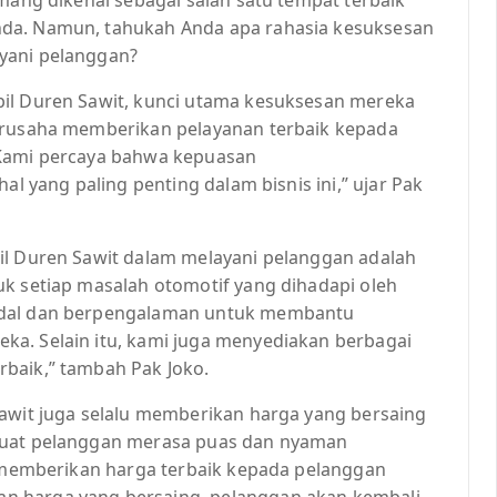
nda. Namun, tahukah Anda apa rahasia kesuksesan
yani pelanggan?
bil Duren Sawit, kunci utama kesuksesan mereka
berusaha memberikan pelayanan terbaik kepada
 Kami percaya bahwa kepuasan
l yang paling penting dalam bisnis ini,” ujar Pak
il Duren Sawit dalam melayani pelanggan adalah
uk setiap masalah otomotif yang dihadapi oleh
ndal dan berpengalaman untuk membantu
a. Selain itu, kami juga menyediakan berbagai
baik,” tambah Pak Joko.
Sawit juga selalu memberikan harga yang bersaing
mbuat pelanggan merasa puas dan nyaman
ha memberikan harga terbaik kepada pelanggan
n harga yang bersaing, pelanggan akan kembali