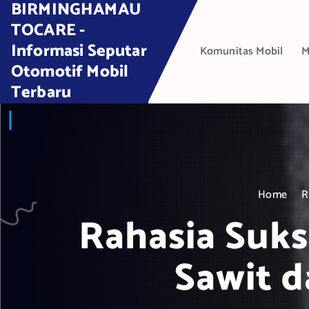
BIRMINGHAMAU
S
k
TOCARE -
i
Informasi Seputar
Komunitas Mobil
M
p
Otomotif Mobil
t
Terbaru
o
c
o
n
t
e
Home
R
n
t
Rahasia Suk
Sawit 