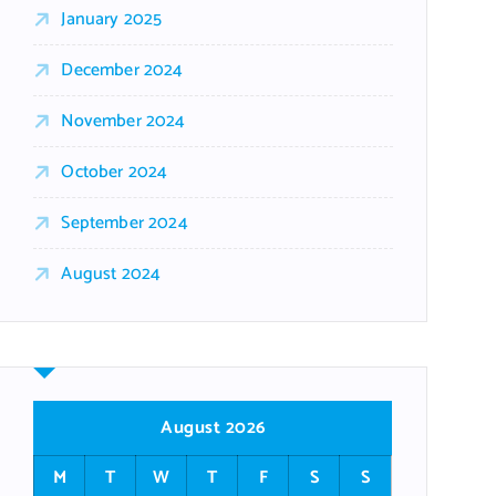
January 2025
December 2024
November 2024
October 2024
September 2024
August 2024
August 2026
M
T
W
T
F
S
S