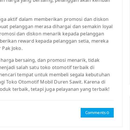
 juga aktif dalam memberikan promosi dan diskon
buat pelanggan merasa dihargai dan semakin loyal
 promosi dan diskon menarik kepada pelanggan
berikan reward kepada pelanggan setia, mereka
 Pak Joko.
 harga bersaing, dan promosi menarik, tidak
enjadi salah satu toko otomotif terbaik di
 mencari tempat untuk membeli segala kebutuhan
i Toko Otomotif Mobil Duren Sawit. Karena di
uk terbaik, tetapi juga pelayanan yang terbaik!
Comments 0