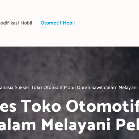
odifikasi Mobil
Otomotif Mobil
ahasia Sukses Toko Otomotif Mobil Duren Sawit dalam Melayani
ses Toko Otomotif
dalam Melayani Pe