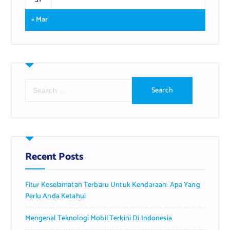
« Mar
S
e
a
r
c
h
f
Recent Posts
o
r
Fitur Keselamatan Terbaru Untuk Kendaraan: Apa Yang
:
Perlu Anda Ketahui
Mengenal Teknologi Mobil Terkini Di Indonesia