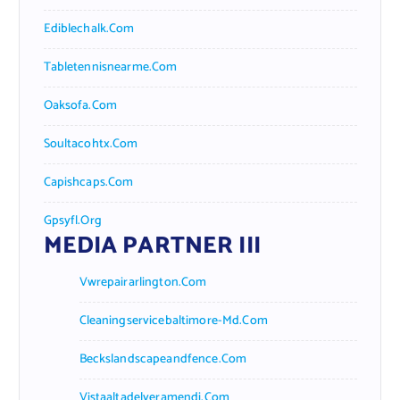
Ediblechalk.com
Tabletennisnearme.com
Oaksofa.com
Soultacohtx.com
Capishcaps.com
Gpsyfl.org
MEDIA PARTNER III
Vwrepairarlington.com
Cleaningservicebaltimore-Md.com
Beckslandscapeandfence.com
Vistaaltadelveramendi.com