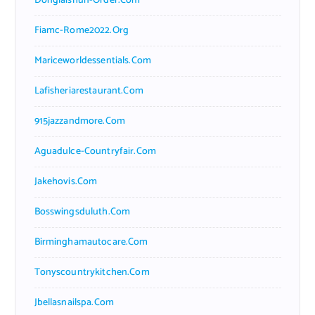
Donglaishun-Order.com
Fiamc-Rome2022.org
Mariceworldessentials.com
Lafisheriarestaurant.com
915jazzandmore.com
Aguadulce-Countryfair.com
Jakehovis.com
Bosswingsduluth.com
Birminghamautocare.com
Tonyscountrykitchen.com
Jbellasnailspa.com