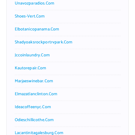
Unavozparadios.com
Shoes-Vert.com
Elbotanicopanama.com
Shadyoaksrockportrvpark.com
Jccoinlaundry.com
Kautorepair.com
Marjaeswinebar.com
Elmazatlanclinton.com
Ideacoffeenyc.com
Odieschillicothe.com
Lacantinitagalesburg.com