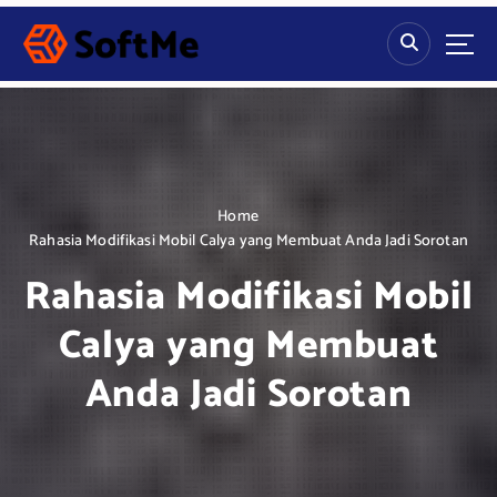
S
k
i
p
t
o
c
o
n
Home
t
Rahasia Modifikasi Mobil Calya yang Membuat Anda Jadi Sorotan
e
Rahasia Modifikasi Mobil
n
t
Calya yang Membuat
Anda Jadi Sorotan