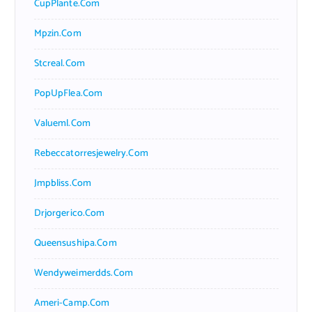
CupPlante.com
Mpzin.com
Stcreal.com
PopUpFlea.com
Valueml.com
Rebeccatorresjewelry.com
Jmpbliss.com
Drjorgerico.com
Queensushipa.com
Wendyweimerdds.com
Ameri-Camp.com