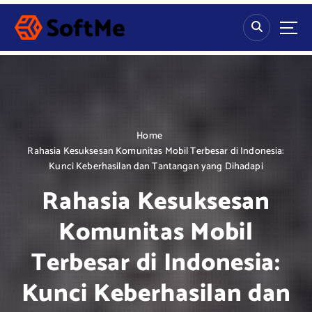
S
k
i
p
t
o
c
o
n
Home
t
Rahasia Kesuksesan Komunitas Mobil Terbesar di Indonesia:
e
Kunci Keberhasilan dan Tantangan yang Dihadapi
n
Rahasia Kesuksesan
t
Komunitas Mobil
Terbesar di Indonesia:
Kunci Keberhasilan dan