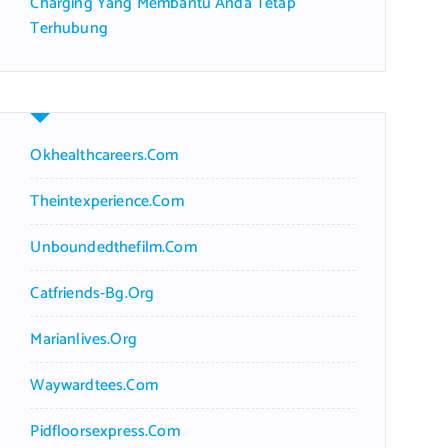
Charging Yang Membantu Anda Tetap
Terhubung
Okhealthcareers.com
Theintexperience.com
Unboundedthefilm.com
Catfriends-Bg.org
Marianlives.org
Waywardtees.com
Pidfloorsexpress.com