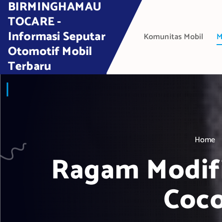
BIRMINGHAMAU
S
k
TOCARE -
i
Informasi Seputar
Komunitas Mobil
M
p
Otomotif Mobil
t
Terbaru
o
c
o
n
t
e
Home
n
t
Ragam Modifi
Coco