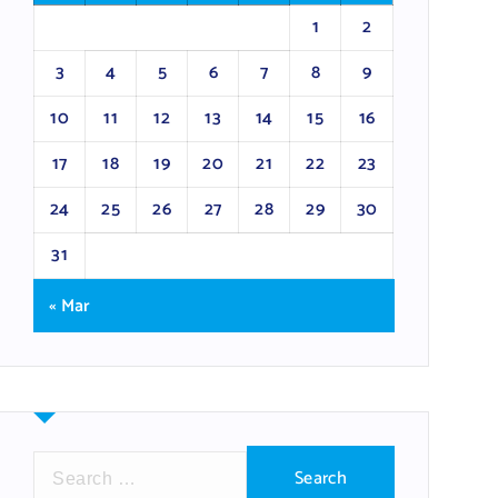
1
2
3
4
5
6
7
8
9
10
11
12
13
14
15
16
17
18
19
20
21
22
23
24
25
26
27
28
29
30
31
« Mar
S
e