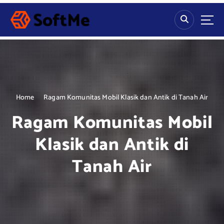
S
k
i
p
t
o
c
o
n
Home
Ragam Komunitas Mobil Klasik dan Antik di Tanah Air
t
Ragam Komunitas Mobil
e
n
Klasik dan Antik di
t
Tanah Air