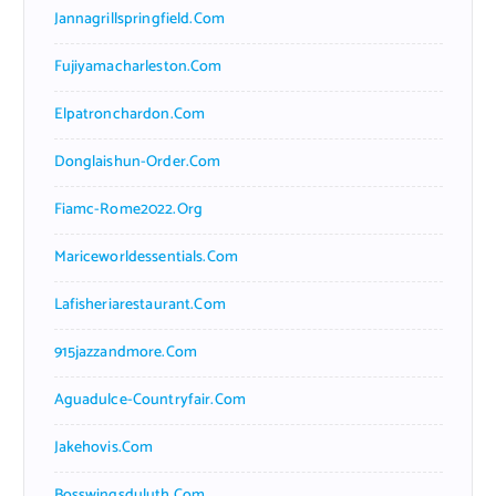
Jannagrillspringfield.com
Fujiyamacharleston.com
Elpatronchardon.com
Donglaishun-Order.com
Fiamc-Rome2022.org
Mariceworldessentials.com
Lafisheriarestaurant.com
915jazzandmore.com
Aguadulce-Countryfair.com
Jakehovis.com
Bosswingsduluth.com