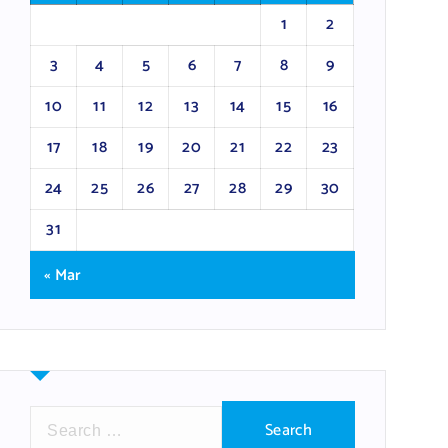
1
2
3
4
5
6
7
8
9
10
11
12
13
14
15
16
17
18
19
20
21
22
23
24
25
26
27
28
29
30
31
« Mar
S
e