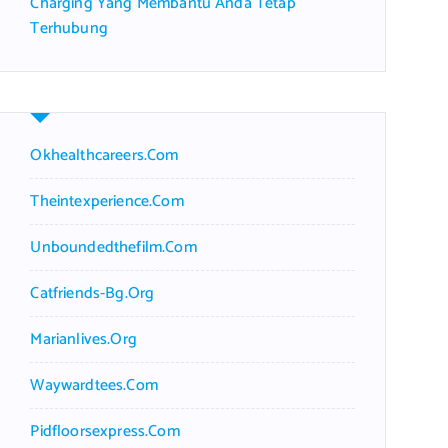
Charging Yang Membantu Anda Tetap
Terhubung
Okhealthcareers.com
Theintexperience.com
Unboundedthefilm.com
Catfriends-Bg.org
Marianlives.org
Waywardtees.com
Pidfloorsexpress.com