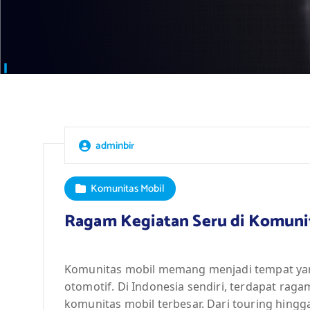
adminbir
Komunitas Mobil
Ragam Kegiatan Seru di Komunit
Komunitas mobil memang menjadi tempat ya
otomotif. Di Indonesia sendiri, terdapat raga
komunitas mobil terbesar. Dari touring hingg