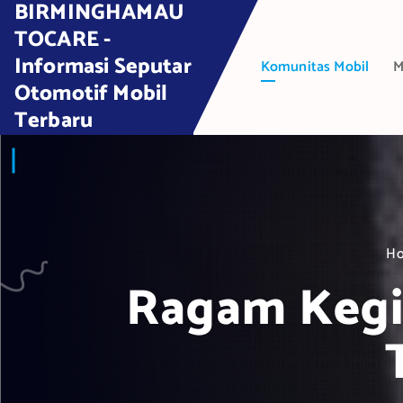
BIRMINGHAMAU
S
k
TOCARE -
i
Informasi Seputar
Komunitas Mobil
M
p
Otomotif Mobil
t
Terbaru
o
c
o
n
t
e
H
n
t
Ragam Kegia