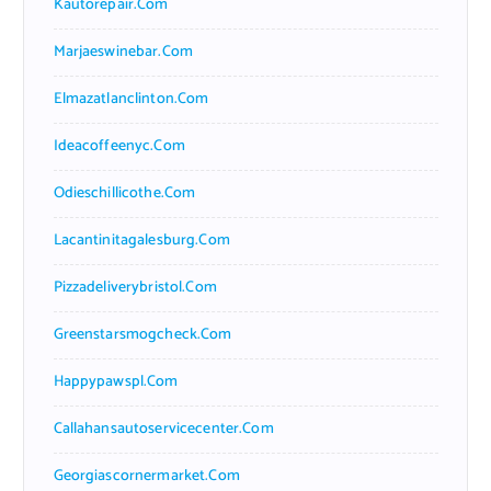
Kautorepair.com
Marjaeswinebar.com
Elmazatlanclinton.com
Ideacoffeenyc.com
Odieschillicothe.com
Lacantinitagalesburg.com
Pizzadeliverybristol.com
Greenstarsmogcheck.com
Happypawspl.com
Callahansautoservicecenter.com
Georgiascornermarket.com