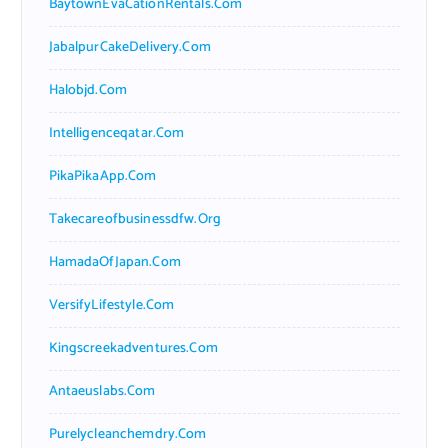
BaytownEvaCationRentals.com
JabalpurCakeDelivery.com
Halobjd.com
Intelligenceqatar.com
PikaPikaApp.com
Takecareofbusinessdfw.org
HamadaOfJapan.com
VersifyLifestyle.com
Kingscreekadventures.com
Antaeuslabs.com
Purelycleanchemdry.com