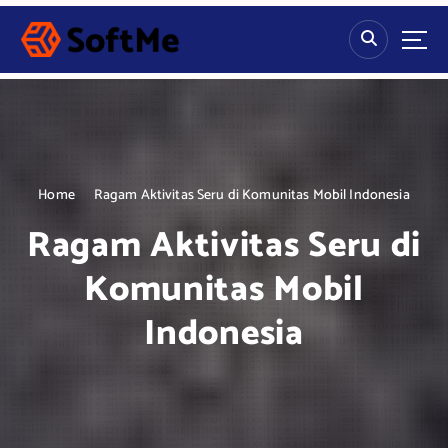
S
k
i
p
t
o
c
o
n
Home
Ragam Aktivitas Seru di Komunitas Mobil Indonesia
t
Ragam Aktivitas Seru di
e
n
Komunitas Mobil
t
Indonesia