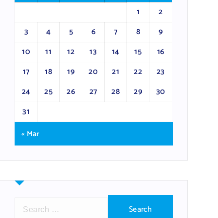
1
2
3
4
5
6
7
8
9
10
11
12
13
14
15
16
17
18
19
20
21
22
23
24
25
26
27
28
29
30
31
« Mar
S
e