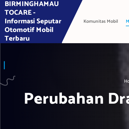
BIRMINGHAMAU
S
k
TOCARE -
i
Informasi Seputar
Komunitas Mobil
M
p
Otomotif Mobil
t
Terbaru
o
c
o
n
t
e
H
n
t
Perubahan Dra