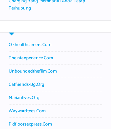
Charging Yang Membantu Anda Tetap
Terhubung
Okhealthcareers.com
Theintexperience.com
Unboundedthefilm.com
Catfriends-Bg.org
Marianlives.org
Waywardtees.com
Pidfloorsexpress.com