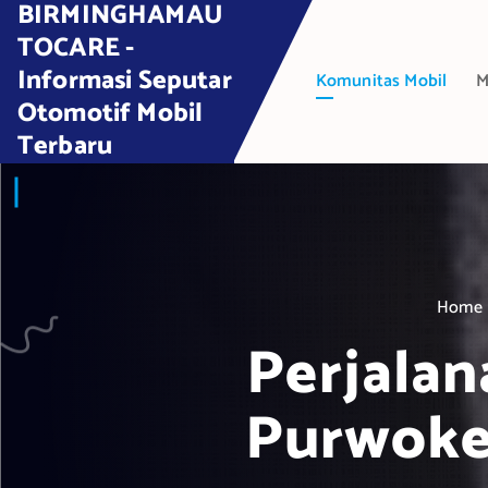
BIRMINGHAMAU
S
k
TOCARE -
i
Informasi Seputar
Komunitas Mobil
M
p
Otomotif Mobil
t
Terbaru
o
c
o
n
t
e
Home
n
t
Perjala
Purwoker