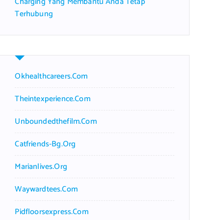
Charging Yang Membantu Anda Tetap
Terhubung
Okhealthcareers.com
Theintexperience.com
Unboundedthefilm.com
Catfriends-Bg.org
Marianlives.org
Waywardtees.com
Pidfloorsexpress.com