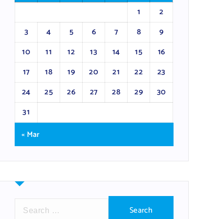
1
2
3
4
5
6
7
8
9
10
11
12
13
14
15
16
17
18
19
20
21
22
23
24
25
26
27
28
29
30
31
« Mar
S
e