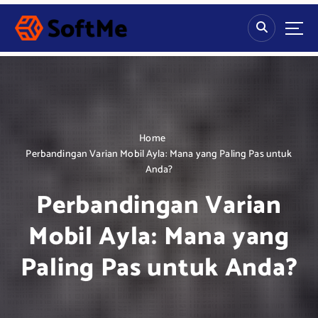
S
k
i
p
t
o
c
o
n
Home
t
Perbandingan Varian Mobil Ayla: Mana yang Paling Pas untuk
e
Anda?
n
Perbandingan Varian
t
Mobil Ayla: Mana yang
Paling Pas untuk Anda?