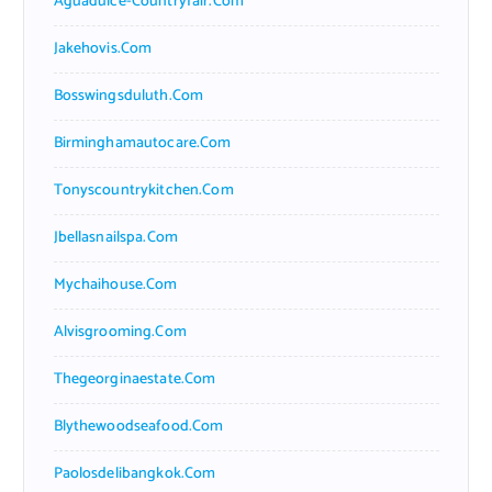
Aguadulce-Countryfair.com
Jakehovis.com
Bosswingsduluth.com
Birminghamautocare.com
Tonyscountrykitchen.com
Jbellasnailspa.com
Mychaihouse.com
Alvisgrooming.com
Thegeorginaestate.com
Blythewoodseafood.com
Paolosdelibangkok.com