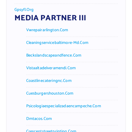
Gpsyfl.org
MEDIA PARTNER III
Vwrepairarlington.com
Cleaningservicebaltimore-Md.com
Beckslandscapeandfence.com
Vistaaltadelveramendi.com
Coastlinecateringnc.com
Cuesburgershouston.com
Psicologiaespecializadaencampeche.com
Dmtacos.com
Crescentstreetprinting.com