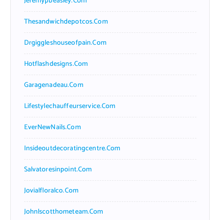
Jeremypbeasley.com
Thesandwichdepotcos.com
Drgiggleshouseofpain.com
Hotflashdesigns.com
Garagenadeau.com
Lifestylechauffeurservice.com
EverNewNails.com
Insideoutdecoratingcentre.com
Salvatoresinpoint.com
Jovialfloralco.com
Johnlscotthometeam.com