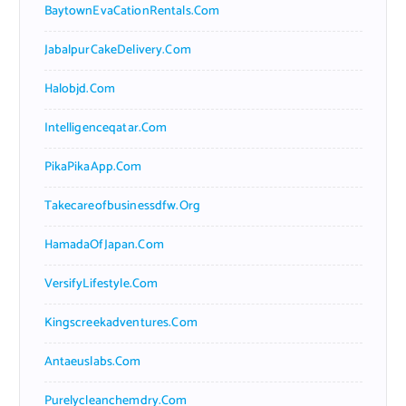
BaytownEvaCationRentals.com
JabalpurCakeDelivery.com
Halobjd.com
Intelligenceqatar.com
PikaPikaApp.com
Takecareofbusinessdfw.org
HamadaOfJapan.com
VersifyLifestyle.com
Kingscreekadventures.com
Antaeuslabs.com
Purelycleanchemdry.com