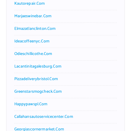
Kautorepair.com
Marjaeswinebar.com
Elmazatlanclinton.com
Ideacoffeenyc.com
Odieschillicothe.com
Lacantinitagalesburg.com
Pizzadeliverybristol.com
Greenstarsmogcheck.com
Happypawspl.com
Callahansautoservicecenter.com
Georgiascornermarket.com