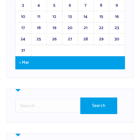
3
4
5
6
7
8
9
10
11
12
13
14
15
16
17
18
19
20
21
22
23
24
25
26
27
28
29
30
31
« Mar
S
e
a
r
c
h