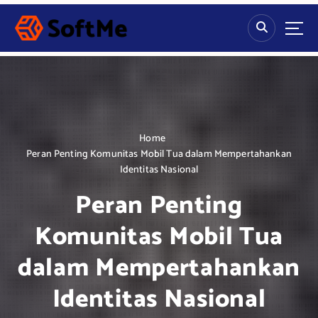
S
k
i
p
t
o
c
o
n
Home
t
Peran Penting Komunitas Mobil Tua dalam Mempertahankan
e
Identitas Nasional
n
Peran Penting
t
Komunitas Mobil Tua
dalam Mempertahankan
Identitas Nasional