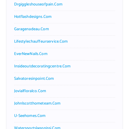
Drgiggleshouseofpain.com
Hotflashdesigns.com
Garagenadeau.com
Lifestylechauffeurservice.com
EverNewNails.com
Insideoutdecoratingcentre.com
Salvatoresinpoint.com
Jovialfloralco.com
Johnlscotthometeam.com
U-Seehomes.com
Watersportslagonissi.com