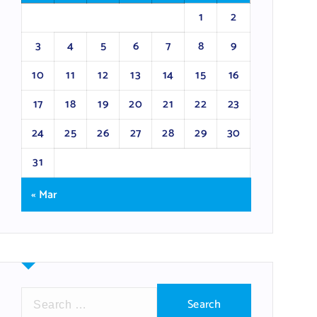
1
2
3
4
5
6
7
8
9
10
11
12
13
14
15
16
17
18
19
20
21
22
23
24
25
26
27
28
29
30
31
« Mar
S
e