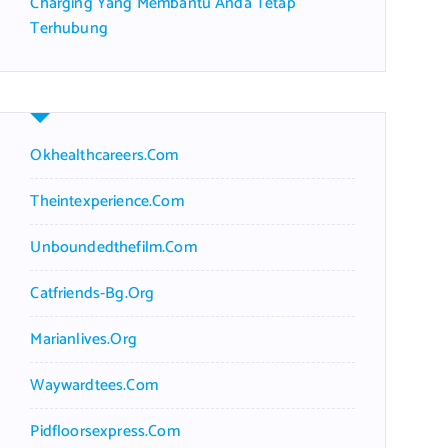
Charging Yang Membantu Anda Tetap
Terhubung
Okhealthcareers.com
Theintexperience.com
Unboundedthefilm.com
Catfriends-Bg.org
Marianlives.org
Waywardtees.com
Pidfloorsexpress.com