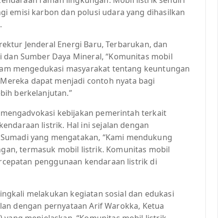
i emisi karbon dan polusi udara yang dihasilkan
.
irektur Jenderal Energi Baru, Terbarukan, dan
i dan Sumber Daya Mineral, “Komunitas mobil
 dalam mengedukasi masyarakat tentang keuntungan
ereka dapat menjadi contoh nyata bagi
ih berkelanjutan.”
am mengadvokasi kebijakan pemerintah terkait
ndaraan listrik. Hal ini sejalan dengan
a Sumadi yang mengatakan, “Kami mendukung
n, termasuk mobil listrik. Komunitas mobil
ercepatan penggunaan kendaraan listrik di
eringkali melakukan kegiatan sosial dan edukasi
ejalan dengan pernyataan Arif Warokka, Ketua
 yang menjelaskan, “Komunitas mobil listrik