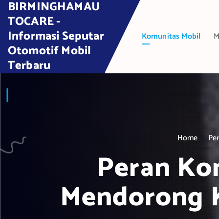
BIRMINGHAMAU
S
k
TOCARE -
i
Informasi Seputar
Komunitas Mobil
M
p
Otomotif Mobil
t
Terbaru
o
c
o
n
t
e
Home
Pe
n
t
Peran Kom
Mendorong 