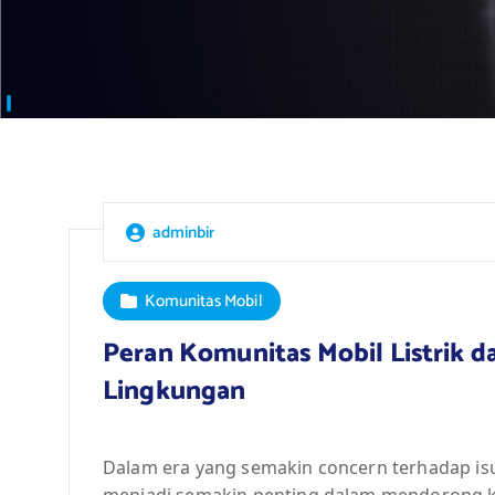
adminbir
Komunitas Mobil
Peran Komunitas Mobil Listrik
Lingkungan
Dalam era yang semakin concern terhadap isu
menjadi semakin penting dalam mendorong ke