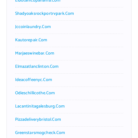
Elbotanicopanama.com
Shadyoaksrockportrvpark.com
Jccoinlaundry.com
Kautorepair.com
Marjaeswinebar.com
Elmazatlanclinton.com
Ideacoffeenyc.com
Odieschillicothe.com
Lacantinitagalesburg.com
Pizzadeliverybristol.com
Greenstarsmogcheck.com