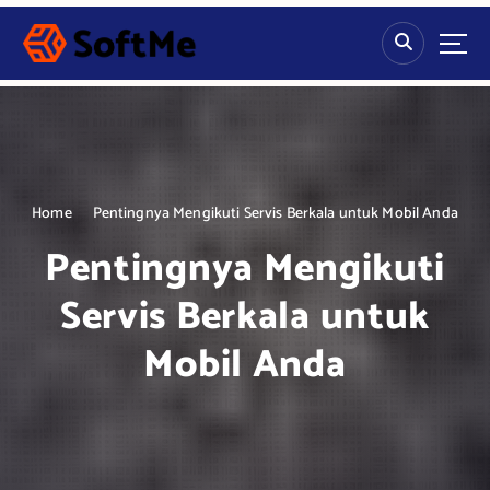
S
k
i
p
t
o
c
o
n
Home
Pentingnya Mengikuti Servis Berkala untuk Mobil Anda
t
Pentingnya Mengikuti
e
n
Servis Berkala untuk
t
Mobil Anda