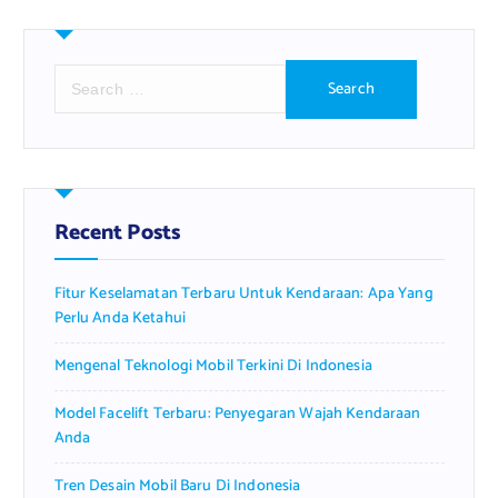
S
e
a
r
c
h
f
Recent Posts
o
r
Fitur Keselamatan Terbaru Untuk Kendaraan: Apa Yang
:
Perlu Anda Ketahui
Mengenal Teknologi Mobil Terkini Di Indonesia
Model Facelift Terbaru: Penyegaran Wajah Kendaraan
Anda
Tren Desain Mobil Baru Di Indonesia