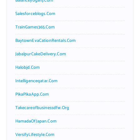
Balanceyoganj.com
Salesforceblogs.com
TrainGames365.com
BaytownEvaCationRentals.com
JabalpurCakeDelivery.com
Halobjd.com
Intelligenceqatar.com
PikaPikaApp.com
Takecareofbusinessdfw.org
HamadaOfJapan.com
VersifyLifestyle.com