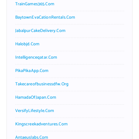
TrainGames365.com
BaytownEvaCationRentals.com
JabalpurCakeDelivery.com
Halobjd.com
Intelligenceqatar.com
PikaPikaApp.com
Takecareofbusinessdfw.org
HamadaOfJapan.com
VersifyLifestyle.com
Kingscreekadventures.com
Antaeuslabs.com