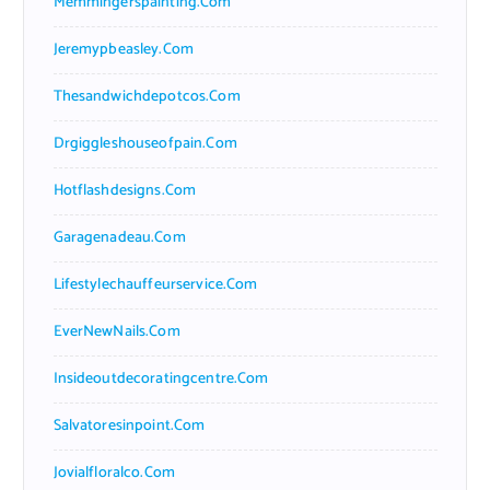
Memmingerspainting.com
Jeremypbeasley.com
Thesandwichdepotcos.com
Drgiggleshouseofpain.com
Hotflashdesigns.com
Garagenadeau.com
Lifestylechauffeurservice.com
EverNewNails.com
Insideoutdecoratingcentre.com
Salvatoresinpoint.com
Jovialfloralco.com