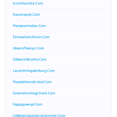
Jccoinlaundry.com
Kautorepair.com
Marjaeswinebar.com
Elmazatlanclinton.com
Ideacoffeenyc.com
Odieschillicothe.com
Lacantinitagalesburg.com
Pizzadeliverybristol.com
Greenstarsmogcheck.com
Happypawspl.com
Callahansautoservicecenter.com