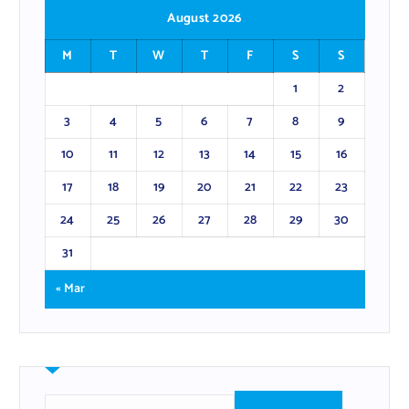
August 2026
M
T
W
T
F
S
S
1
2
3
4
5
6
7
8
9
10
11
12
13
14
15
16
17
18
19
20
21
22
23
24
25
26
27
28
29
30
31
« Mar
S