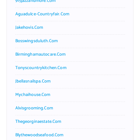
915jazzandmore.com
Aguadulce-Countryfair.com
Jakehovis.com
Bosswingsduluth.com
Birminghamautocare.com
Tonyscountrykitchen.com
Jbellasnailspa.com
Mychaihouse.com
Alvisgrooming.com
Thegeorginaestate.com
Blythewoodseafood.com