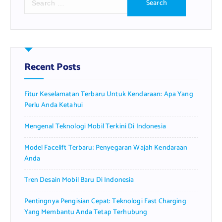
e
a
r
c
h
f
Recent Posts
o
r
Fitur Keselamatan Terbaru Untuk Kendaraan: Apa Yang
:
Perlu Anda Ketahui
Mengenal Teknologi Mobil Terkini Di Indonesia
Model Facelift Terbaru: Penyegaran Wajah Kendaraan
Anda
Tren Desain Mobil Baru Di Indonesia
Pentingnya Pengisian Cepat: Teknologi Fast Charging
Yang Membantu Anda Tetap Terhubung