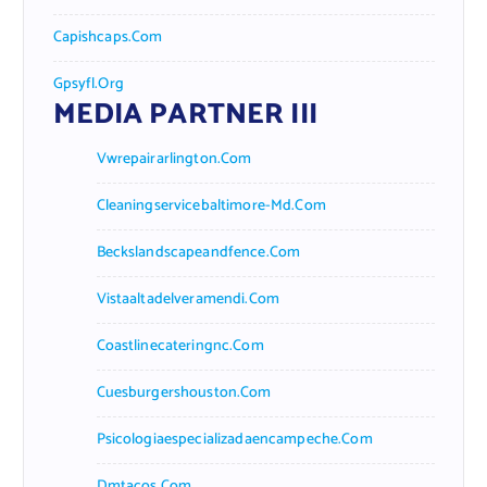
Capishcaps.com
Gpsyfl.org
MEDIA PARTNER III
Vwrepairarlington.com
Cleaningservicebaltimore-Md.com
Beckslandscapeandfence.com
Vistaaltadelveramendi.com
Coastlinecateringnc.com
Cuesburgershouston.com
Psicologiaespecializadaencampeche.com
Dmtacos.com