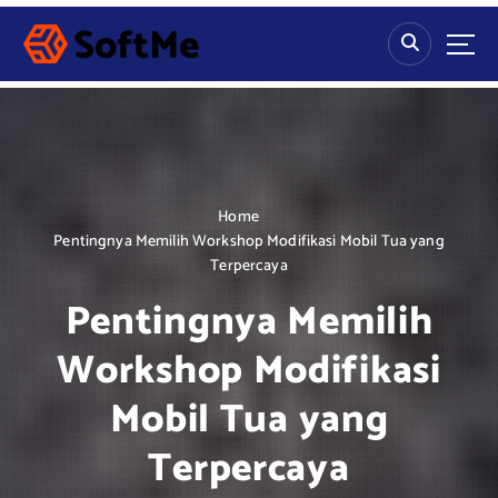
S
k
i
p
t
o
c
o
n
Home
t
Pentingnya Memilih Workshop Modifikasi Mobil Tua yang
e
Terpercaya
n
Pentingnya Memilih
t
Workshop Modifikasi
Mobil Tua yang
Terpercaya