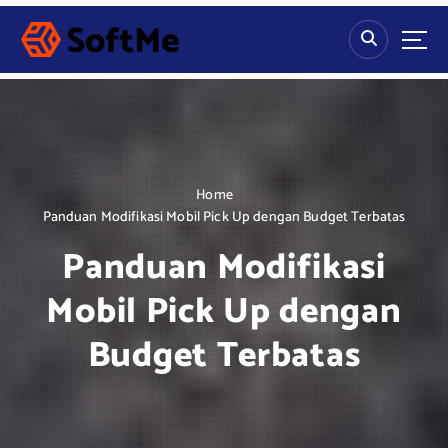
S
k
i
p
t
o
c
o
n
Home
t
Panduan Modifikasi Mobil Pick Up dengan Budget Terbatas
e
Panduan Modifikasi
n
t
Mobil Pick Up dengan
Budget Terbatas