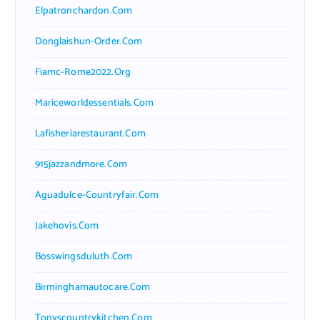
Elpatronchardon.com
Donglaishun-Order.com
Fiamc-Rome2022.org
Mariceworldessentials.com
Lafisheriarestaurant.com
915jazzandmore.com
Aguadulce-Countryfair.com
Jakehovis.com
Bosswingsduluth.com
Birminghamautocare.com
Tonyscountrykitchen.com