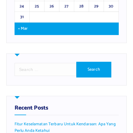
24
25
26
27
28
29
30
31
« Mar
S
e
a
r
c
h
f
Recent Posts
o
r
Fitur Keselamatan Terbaru Untuk Kendaraan: Apa Yang
:
Perlu Anda Ketahui