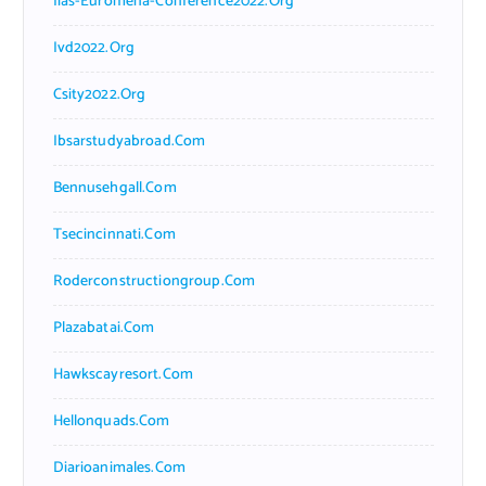
Iias-Euromena-Conference2022.org
Ivd2022.org
Csity2022.org
Ibsarstudyabroad.com
Bennusehgall.com
Tsecincinnati.com
Roderconstructiongroup.com
Plazabatai.com
Hawkscayresort.com
Hellonquads.com
Diarioanimales.com