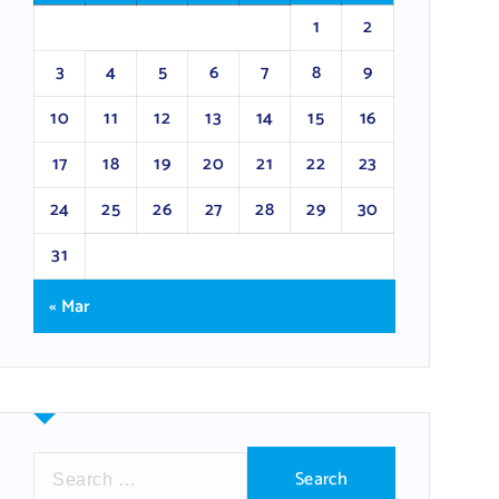
1
2
3
4
5
6
7
8
9
10
11
12
13
14
15
16
17
18
19
20
21
22
23
24
25
26
27
28
29
30
31
« Mar
S
e