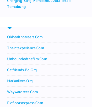
Charging Yang Membantu Anda Tetap
Terhubung
Okhealthcareers.com
Theintexperience.com
Unboundedthefilm.com
Catfriends-Bg.org
Marianlives.org
Waywardtees.com
Pidfloorsexpress.com