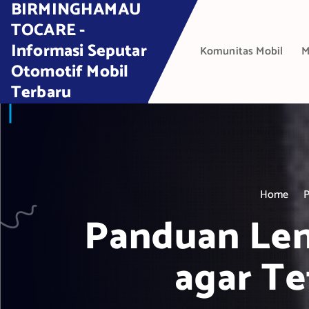
BIRMINGHAMAU
S
k
TOCARE -
i
Informasi Seputar
Komunitas Mobil
M
p
Otomotif Mobil
t
Terbaru
o
c
o
n
t
e
Home
P
n
t
Panduan Len
agar Te