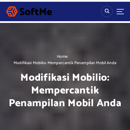
S
k
i
p
t
o
c
o
n
Home
t
Modifikasi Mobilio: Mempercantik Penampilan Mobil Anda
e
Modifikasi Mobilio:
n
t
Mempercantik
Penampilan Mobil Anda