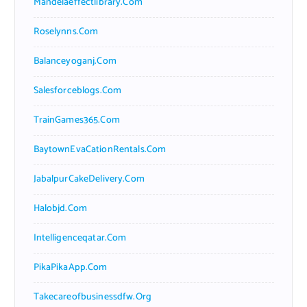
Mandelaeffectlibrary.com
Roselynns.com
Balanceyoganj.com
Salesforceblogs.com
TrainGames365.com
BaytownEvaCationRentals.com
JabalpurCakeDelivery.com
Halobjd.com
Intelligenceqatar.com
PikaPikaApp.com
Takecareofbusinessdfw.org