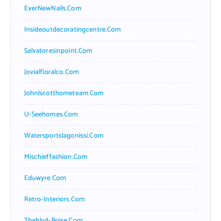
EverNewNails.com
Insideoutdecoratingcentre.com
Salvatoresinpoint.com
Jovialfloralco.com
Johnlscotthometeam.com
U-Seehomes.com
Watersportslagonissi.com
Mischieffashion.com
Eduwyre.com
Retro-Interiors.com
Theblvd-Boise.com