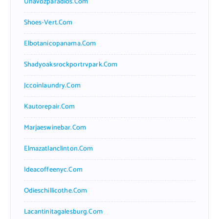
Unavozparadios.com
Shoes-Vert.com
Elbotanicopanama.com
Shadyoaksrockportrvpark.com
Jccoinlaundry.com
Kautorepair.com
Marjaeswinebar.com
Elmazatlanclinton.com
Ideacoffeenyc.com
Odieschillicothe.com
Lacantinitagalesburg.com