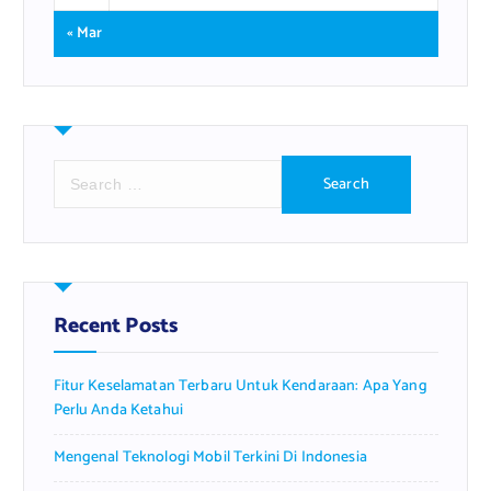
« Mar
S
e
a
r
c
h
f
Recent Posts
o
r
Fitur Keselamatan Terbaru Untuk Kendaraan: Apa Yang
:
Perlu Anda Ketahui
Mengenal Teknologi Mobil Terkini Di Indonesia