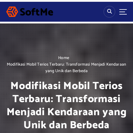
S
k
i
p
t
o
c
o
n
Home
t
Modifikasi Mobil Terios Terbaru: Transformasi Menjadi Kendaraan
e
yang Unik dan Berbeda
n
Modifikasi Mobil Terios
t
Terbaru: Transformasi
Menjadi Kendaraan yang
Unik dan Berbeda