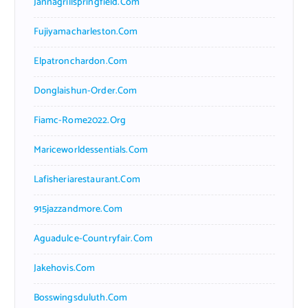
Jannagrillspringfield.com
Fujiyamacharleston.com
Elpatronchardon.com
Donglaishun-Order.com
Fiamc-Rome2022.org
Mariceworldessentials.com
Lafisheriarestaurant.com
915jazzandmore.com
Aguadulce-Countryfair.com
Jakehovis.com
Bosswingsduluth.com