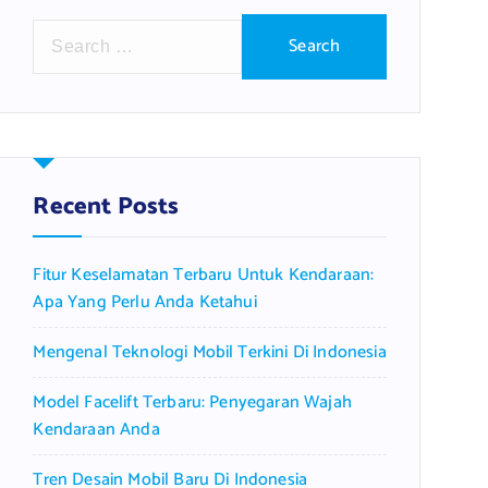
S
e
a
r
c
h
f
Recent Posts
o
r
Fitur Keselamatan Terbaru Untuk Kendaraan:
:
Apa Yang Perlu Anda Ketahui
Mengenal Teknologi Mobil Terkini Di Indonesia
Model Facelift Terbaru: Penyegaran Wajah
Kendaraan Anda
Tren Desain Mobil Baru Di Indonesia