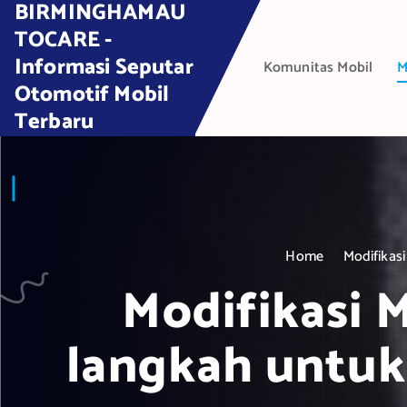
BIRMINGHAMAU
S
k
TOCARE -
i
Informasi Seputar
Komunitas Mobil
M
p
Otomotif Mobil
t
Terbaru
o
c
o
n
t
e
Home
Modifikas
n
t
Modifikasi 
langkah untuk