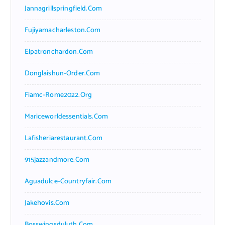
Jannagrillspringfield.com
Fujiyamacharleston.com
Elpatronchardon.com
Donglaishun-Order.com
Fiamc-Rome2022.org
Mariceworldessentials.com
Lafisheriarestaurant.com
915jazzandmore.com
Aguadulce-Countryfair.com
Jakehovis.com
Bosswingsduluth.com