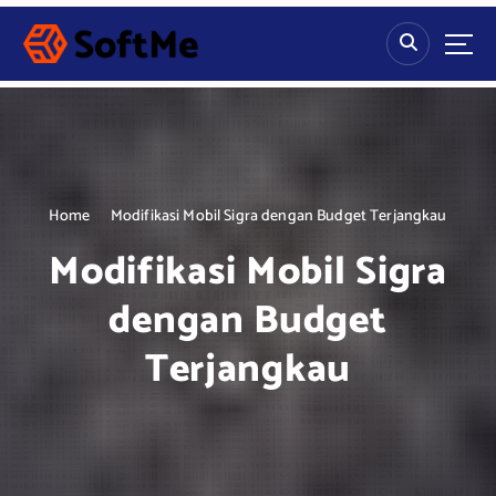
S
k
i
p
t
o
c
o
n
Home
Modifikasi Mobil Sigra dengan Budget Terjangkau
t
Modifikasi Mobil Sigra
e
n
dengan Budget
t
Terjangkau