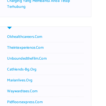
Charging Yang Membantu Anda Tetap
Terhubung
Okhealthcareers.com
Theintexperience.com
Unboundedthefilm.com
Catfriends-Bg.org
Marianlives.org
Waywardtees.com
Pidfloorsexpress.com