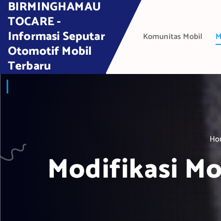
BIRMINGHAMAU
S
k
TOCARE -
i
Informasi Seputar
Komunitas Mobil
M
p
Otomotif Mobil
t
Terbaru
o
c
o
n
t
e
Ho
n
t
Modifikasi Mo