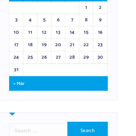
1
2
3
4
5
6
7
8
9
10
11
12
13
14
15
16
17
18
19
20
21
22
23
24
25
26
27
28
29
30
31
« Mar
S
e