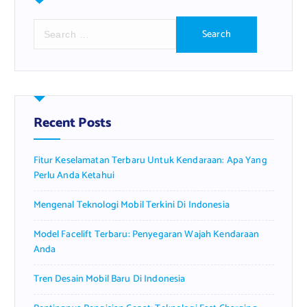
S
e
a
r
c
h
f
Recent Posts
o
r
Fitur Keselamatan Terbaru Untuk Kendaraan: Apa Yang
:
Perlu Anda Ketahui
Mengenal Teknologi Mobil Terkini Di Indonesia
Model Facelift Terbaru: Penyegaran Wajah Kendaraan
Anda
Tren Desain Mobil Baru Di Indonesia