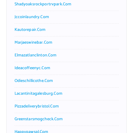
Shadyoaksrockportrvpark.com
Jccoinlaundry.com
Kautorepair.com
Marjaeswinebar.com
Elmazatlanclinton.com
Ideacoffeenyc.com
Odieschillicothe.com
Lacantinitagalesburg.com
Pizzadeliverybristol.com
Greenstarsmogcheck.com
Happypawspl.com