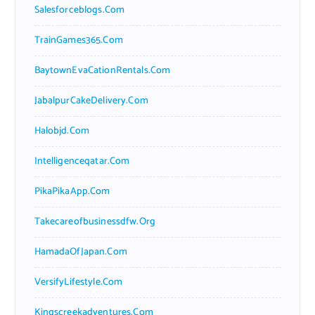
Salesforceblogs.com
TrainGames365.com
BaytownEvaCationRentals.com
JabalpurCakeDelivery.com
Halobjd.com
Intelligenceqatar.com
PikaPikaApp.com
Takecareofbusinessdfw.org
HamadaOfJapan.com
VersifyLifestyle.com
Kingscreekadventures.com