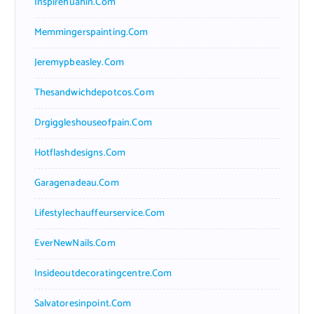
Inspirehuahin.com
Memmingerspainting.com
Jeremypbeasley.com
Thesandwichdepotcos.com
Drgiggleshouseofpain.com
Hotflashdesigns.com
Garagenadeau.com
Lifestylechauffeurservice.com
EverNewNails.com
Insideoutdecoratingcentre.com
Salvatoresinpoint.com