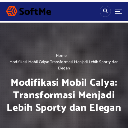
S
k
i
p
t
o
c
o
n
Home
t
Modifikasi Mobil Calya: Transformasi Menjadi Lebih Sporty dan
e
Elegan
n
Modifikasi Mobil Calya:
t
Transformasi Menjadi
Lebih Sporty dan Elegan