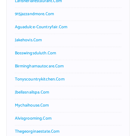
Lafisheriarestaurant.com
915jazzandmore.com
Aguadulce-Countryfair.com
Jakehovis.com
Bosswingsduluth.com
Birminghamautocare.com
Tonyscountrykitchen.com
Jbellasnailspa.com
Mychaihouse.com
Alvisgrooming.com
Thegeorginaestate.com