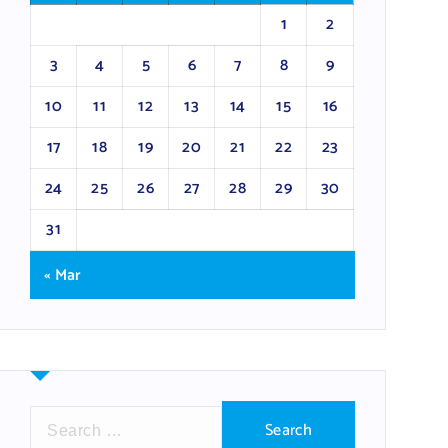
1
2
3
4
5
6
7
8
9
10
11
12
13
14
15
16
17
18
19
20
21
22
23
24
25
26
27
28
29
30
31
« Mar
S
e