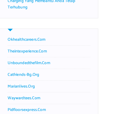
Charging Yang Membantu Anda Tetap
Terhubung
Okhealthcareers.com
Theintexperience.com
Unboundedthefilm.com
Catfriends-Bg.org
Marianlives.org
Waywardtees.com
Pidfloorsexpress.com