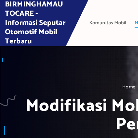
BIRMINGHAMAU
S
k
TOCARE -
i
Informasi Seputar
Komunitas Mobil
M
p
Otomotif Mobil
t
Terbaru
o
c
o
n
t
e
Home
n
t
Modifikasi Mo
Pe