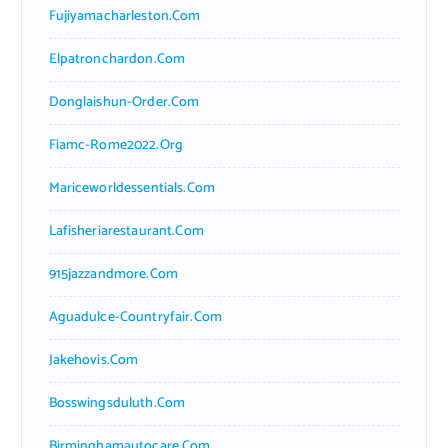
Fujiyamacharleston.com
Elpatronchardon.com
Donglaishun-Order.com
Fiamc-Rome2022.org
Mariceworldessentials.com
Lafisheriarestaurant.com
915jazzandmore.com
Aguadulce-Countryfair.com
Jakehovis.com
Bosswingsduluth.com
Birminghamautocare.com