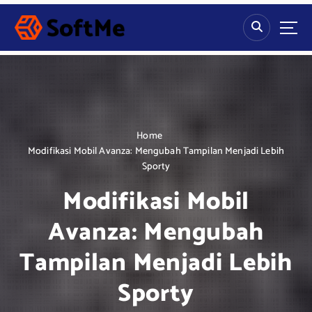
S
k
i
p
t
o
c
o
n
Home
t
Modifikasi Mobil Avanza: Mengubah Tampilan Menjadi Lebih
e
Sporty
n
Modifikasi Mobil
t
Avanza: Mengubah
Tampilan Menjadi Lebih
Sporty