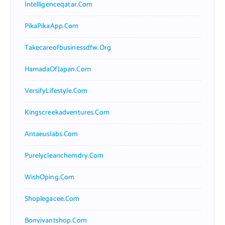
Intelligenceqatar.com
PikaPikaApp.com
Takecareofbusinessdfw.org
HamadaOfJapan.com
VersifyLifestyle.com
Kingscreekadventures.com
Antaeuslabs.com
Purelycleanchemdry.com
WishOping.com
Shoplegacee.com
Bonvivantshop.com