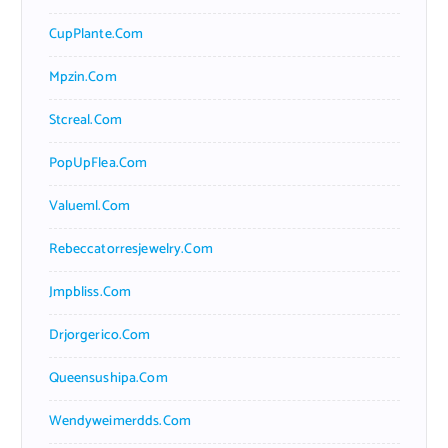
CupPlante.com
Mpzin.com
Stcreal.com
PopUpFlea.com
Valueml.com
Rebeccatorresjewelry.com
Jmpbliss.com
Drjorgerico.com
Queensushipa.com
Wendyweimerdds.com