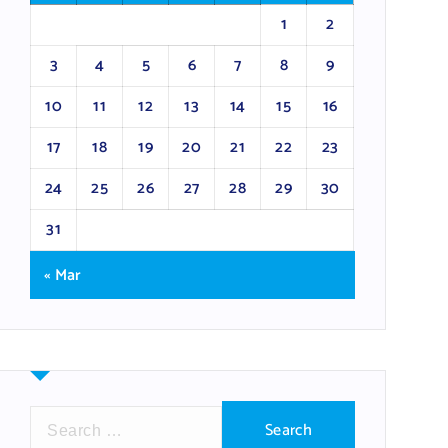
1
2
3
4
5
6
7
8
9
10
11
12
13
14
15
16
17
18
19
20
21
22
23
24
25
26
27
28
29
30
31
« Mar
S
e