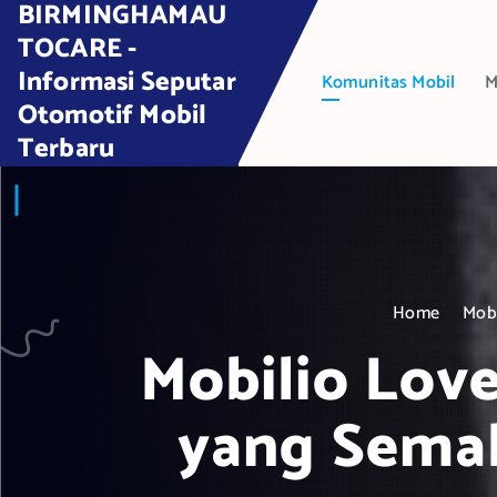
BIRMINGHAMAU
S
k
TOCARE -
i
Informasi Seputar
Komunitas Mobil
M
p
Otomotif Mobil
t
Terbaru
o
c
o
n
t
e
Home
Mobi
n
t
Mobilio Love
yang Semak