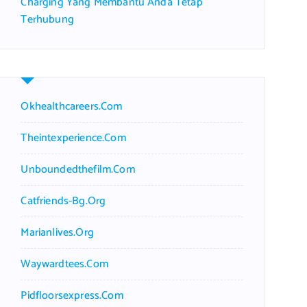
Charging Yang Membantu Anda Tetap
Terhubung
Okhealthcareers.com
Theintexperience.com
Unboundedthefilm.com
Catfriends-Bg.org
Marianlives.org
Waywardtees.com
Pidfloorsexpress.com