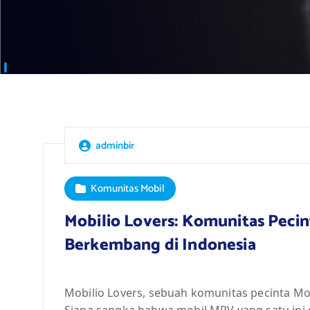
adminbir
Komunitas Mobil
Mobilio Lovers: Komunitas Peci
Berkembang di Indonesia
Mobilio Lovers, sebuah komunitas pecinta Mo
Siapa sangka bahwa mobil MPV yang satu ini 