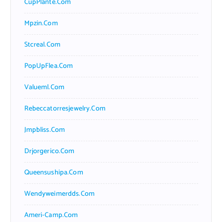
CupPlante.com
Mpzin.com
Stcreal.com
PopUpFlea.com
Valueml.com
Rebeccatorresjewelry.com
Jmpbliss.com
Drjorgerico.com
Queensushipa.com
Wendyweimerdds.com
Ameri-Camp.com