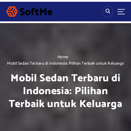
S
k
i
p
t
o
c
o
n
Home
t
Mobil Sedan Terbaru di Indonesia: Pilihan Terbaik untuk Keluarga
e
Mobil Sedan Terbaru di
n
t
Indonesia: Pilihan
Terbaik untuk Keluarga