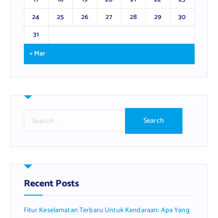
24
25
26
27
28
29
30
31
« Mar
S
e
a
r
c
h
f
Recent Posts
o
r
Fitur Keselamatan Terbaru Untuk Kendaraan: Apa Yang
: