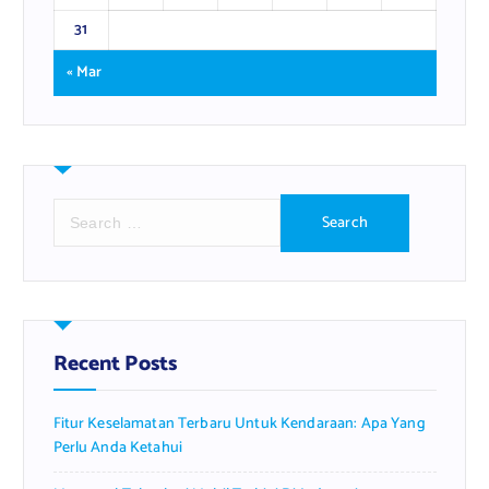
31
« Mar
S
e
a
r
c
h
f
Recent Posts
o
r
Fitur Keselamatan Terbaru Untuk Kendaraan: Apa Yang
:
Perlu Anda Ketahui