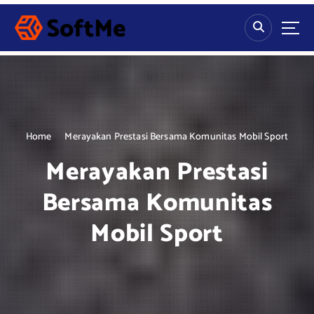
S
k
i
p
t
o
c
o
n
Home
Merayakan Prestasi Bersama Komunitas Mobil Sport
t
Merayakan Prestasi
e
n
Bersama Komunitas
t
Mobil Sport