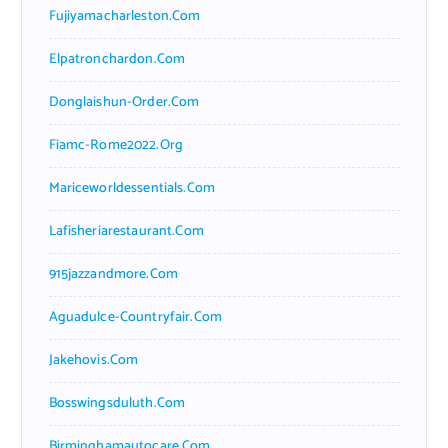
Fujiyamacharleston.com
Elpatronchardon.com
Donglaishun-Order.com
Fiamc-Rome2022.org
Mariceworldessentials.com
Lafisheriarestaurant.com
915jazzandmore.com
Aguadulce-Countryfair.com
Jakehovis.com
Bosswingsduluth.com
Birminghamautocare.com