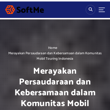
S
k
i
p
t
o
c
o
n
Home
t
Merayakan Persaudaraan dan Kebersamaan dalam Komunitas
e
Mobil Touring Indonesia
n
Merayakan
t
Persaudaraan dan
Kebersamaan dalam
Komunitas Mobil