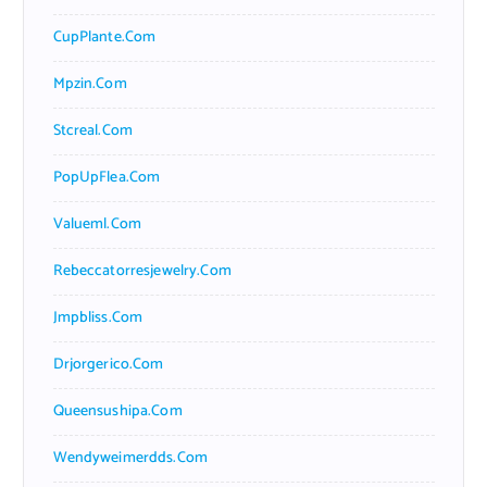
CupPlante.com
Mpzin.com
Stcreal.com
PopUpFlea.com
Valueml.com
Rebeccatorresjewelry.com
Jmpbliss.com
Drjorgerico.com
Queensushipa.com
Wendyweimerdds.com