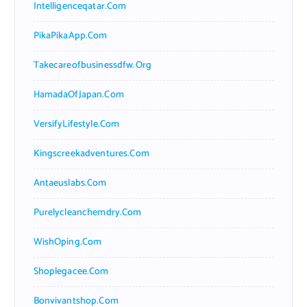
Intelligenceqatar.com
PikaPikaApp.com
Takecareofbusinessdfw.org
HamadaOfJapan.com
VersifyLifestyle.com
Kingscreekadventures.com
Antaeuslabs.com
Purelycleanchemdry.com
WishOping.com
Shoplegacee.com
Bonvivantshop.com