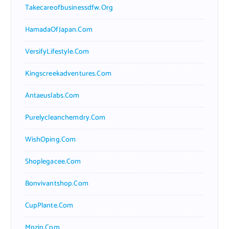
Takecareofbusinessdfw.org
HamadaOfJapan.com
VersifyLifestyle.com
Kingscreekadventures.com
Antaeuslabs.com
Purelycleanchemdry.com
WishOping.com
Shoplegacee.com
Bonvivantshop.com
CupPlante.com
Mpzin.com