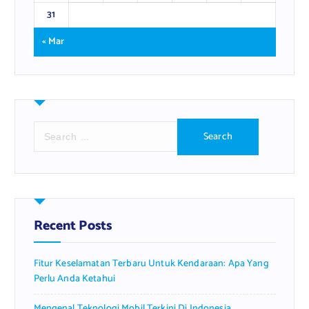
31
« Mar
S
e
a
r
c
h
f
Recent Posts
o
r
Fitur Keselamatan Terbaru Untuk Kendaraan: Apa Yang
:
Perlu Anda Ketahui
Mengenal Teknologi Mobil Terkini Di Indonesia