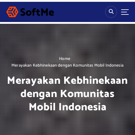
S
k
i
p
t
o
c
o
n
Home
t
Merayakan Kebhinekaan dengan Komunitas Mobil Indonesia
e
Merayakan Kebhinekaan
n
t
dengan Komunitas
Mobil Indonesia