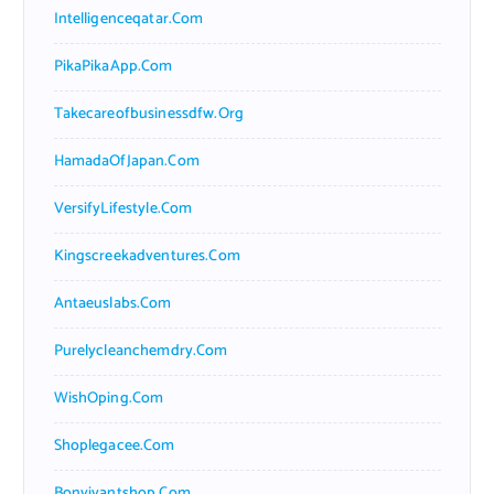
Intelligenceqatar.com
PikaPikaApp.com
Takecareofbusinessdfw.org
HamadaOfJapan.com
VersifyLifestyle.com
Kingscreekadventures.com
Antaeuslabs.com
Purelycleanchemdry.com
WishOping.com
Shoplegacee.com
Bonvivantshop.com