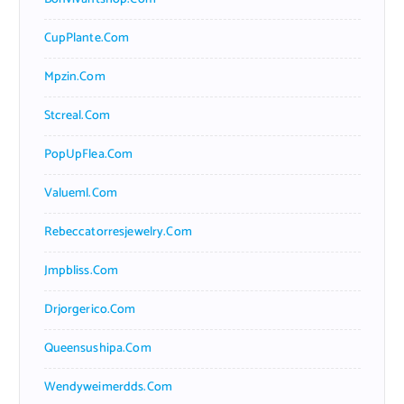
CupPlante.com
Mpzin.com
Stcreal.com
PopUpFlea.com
Valueml.com
Rebeccatorresjewelry.com
Jmpbliss.com
Drjorgerico.com
Queensushipa.com
Wendyweimerdds.com