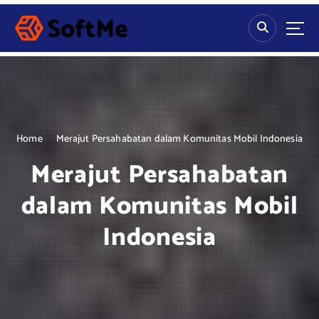
S
k
i
p
t
o
c
o
n
Home
Merajut Persahabatan dalam Komunitas Mobil Indonesia
t
Merajut Persahabatan
e
n
dalam Komunitas Mobil
t
Indonesia