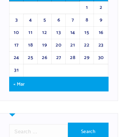
1
2
3
4
5
6
7
8
9
10
11
12
13
14
15
16
17
18
19
20
21
22
23
24
25
26
27
28
29
30
31
« Mar
S
e