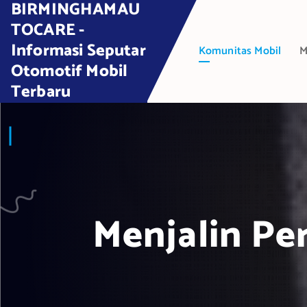
BIRMINGHAMAU
S
k
TOCARE -
i
Informasi Seputar
Komunitas Mobil
M
p
Otomotif Mobil
t
Terbaru
o
c
o
n
t
e
n
t
Menjalin Pe