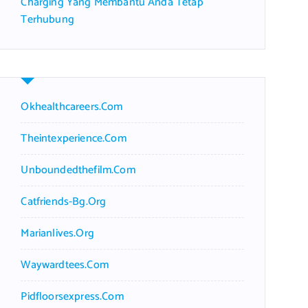
Charging Yang Membantu Anda Tetap
Terhubung
Okhealthcareers.com
Theintexperience.com
Unboundedthefilm.com
Catfriends-Bg.org
Marianlives.org
Waywardtees.com
Pidfloorsexpress.com