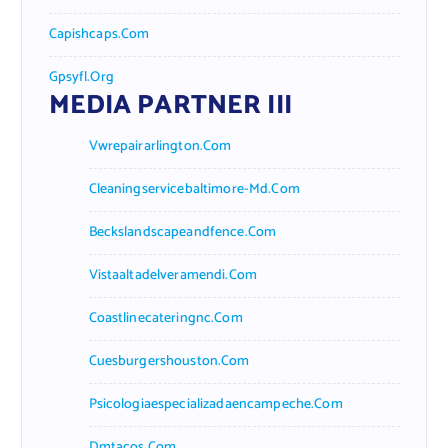
Capishcaps.com
Gpsyfl.org
MEDIA PARTNER III
Vwrepairarlington.com
Cleaningservicebaltimore-Md.com
Beckslandscapeandfence.com
Vistaaltadelveramendi.com
Coastlinecateringnc.com
Cuesburgershouston.com
Psicologiaespecializadaencampeche.com
Dmtacos.com