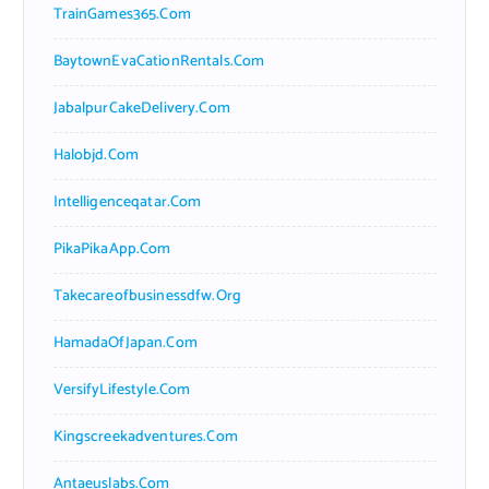
TrainGames365.com
BaytownEvaCationRentals.com
JabalpurCakeDelivery.com
Halobjd.com
Intelligenceqatar.com
PikaPikaApp.com
Takecareofbusinessdfw.org
HamadaOfJapan.com
VersifyLifestyle.com
Kingscreekadventures.com
Antaeuslabs.com