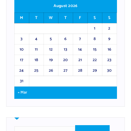
August 2026
M
T
W
T
F
S
S
1
2
3
4
5
6
7
8
9
10
11
12
13
14
15
16
17
18
19
20
21
22
23
24
25
26
27
28
29
30
31
« Mar
S