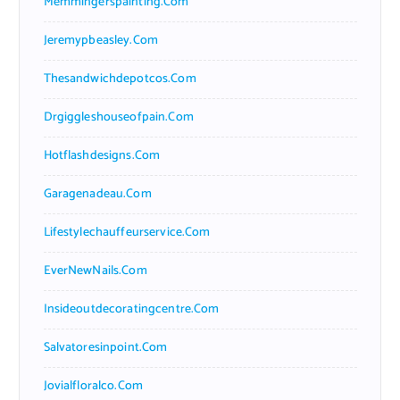
Memmingerspainting.com
Jeremypbeasley.com
Thesandwichdepotcos.com
Drgiggleshouseofpain.com
Hotflashdesigns.com
Garagenadeau.com
Lifestylechauffeurservice.com
EverNewNails.com
Insideoutdecoratingcentre.com
Salvatoresinpoint.com
Jovialfloralco.com