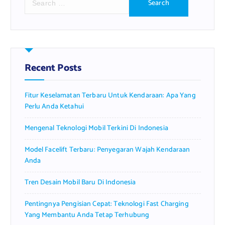
e
a
r
c
h
f
Recent Posts
o
r
Fitur Keselamatan Terbaru Untuk Kendaraan: Apa Yang
:
Perlu Anda Ketahui
Mengenal Teknologi Mobil Terkini Di Indonesia
Model Facelift Terbaru: Penyegaran Wajah Kendaraan
Anda
Tren Desain Mobil Baru Di Indonesia
Pentingnya Pengisian Cepat: Teknologi Fast Charging
Yang Membantu Anda Tetap Terhubung