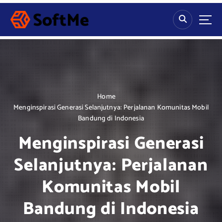
S
k
i
p
t
o
c
o
n
Home
t
Menginspirasi Generasi Selanjutnya: Perjalanan Komunitas Mobil
e
Bandung di Indonesia
n
Menginspirasi Generasi
t
Selanjutnya: Perjalanan
Komunitas Mobil
Bandung di Indonesia