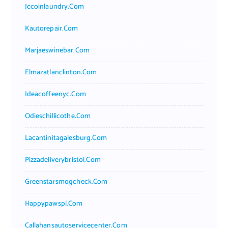
Jccoinlaundry.com
Kautorepair.com
Marjaeswinebar.com
Elmazatlanclinton.com
Ideacoffeenyc.com
Odieschillicothe.com
Lacantinitagalesburg.com
Pizzadeliverybristol.com
Greenstarsmogcheck.com
Happypawspl.com
Callahansautoservicecenter.com