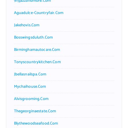
915jazzandmore.com
Aguadulce-Countryfair.com
Jakehovis.com
Bosswingsduluth.com
Birminghamautocare.com
Tonyscountrykitchen.com
Jbellasnailspa.com
Mychaihouse.com
Alvisgrooming.com
Thegeorginaestate.com
Blythewoodseafood.com