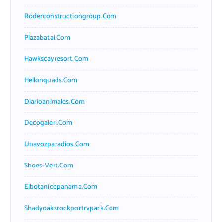
Roderconstructiongroup.com
Plazabatai.com
Hawkscayresort.com
Hellonquads.com
Diarioanimales.com
Decogaleri.com
Unavozparadios.com
Shoes-Vert.com
Elbotanicopanama.com
Shadyoaksrockportrvpark.com