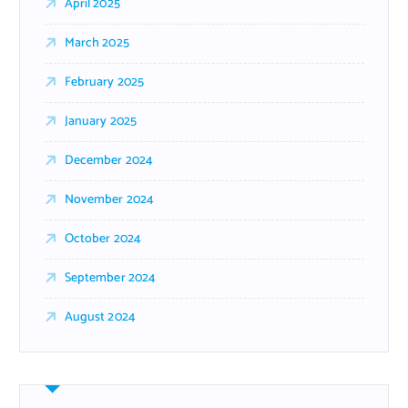
April 2025
March 2025
February 2025
January 2025
December 2024
November 2024
October 2024
September 2024
August 2024