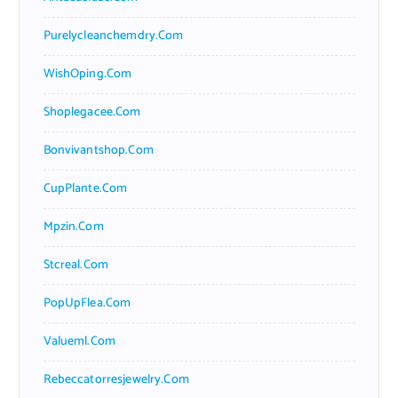
Purelycleanchemdry.com
WishOping.com
Shoplegacee.com
Bonvivantshop.com
CupPlante.com
Mpzin.com
Stcreal.com
PopUpFlea.com
Valueml.com
Rebeccatorresjewelry.com