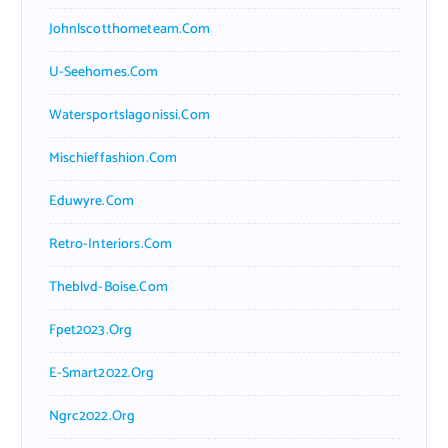
Johnlscotthometeam.com
U-Seehomes.com
Watersportslagonissi.com
Mischieffashion.com
Eduwyre.com
Retro-Interiors.com
Theblvd-Boise.com
Fpet2023.org
E-Smart2022.org
Ngrc2022.org