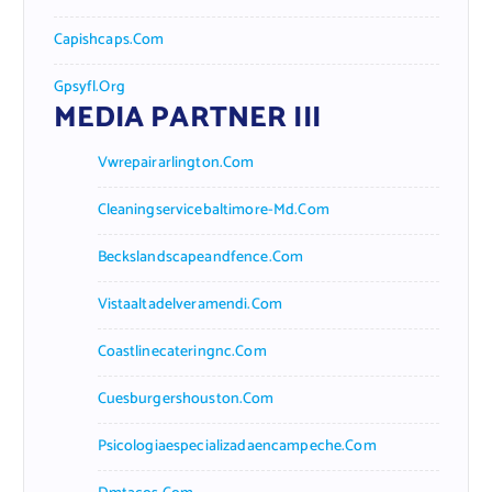
Capishcaps.com
Gpsyfl.org
MEDIA PARTNER III
Vwrepairarlington.com
Cleaningservicebaltimore-Md.com
Beckslandscapeandfence.com
Vistaaltadelveramendi.com
Coastlinecateringnc.com
Cuesburgershouston.com
Psicologiaespecializadaencampeche.com