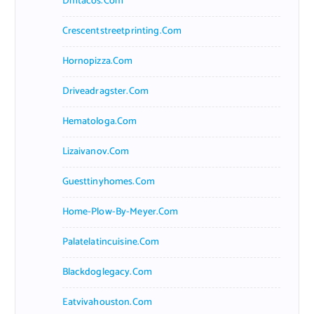
Dmtacos.com
Crescentstreetprinting.com
Hornopizza.com
Driveadragster.com
Hematologa.com
Lizaivanov.com
Guesttinyhomes.com
Home-Plow-By-Meyer.com
Palatelatincuisine.com
Blackdoglegacy.com
Eatvivahouston.com