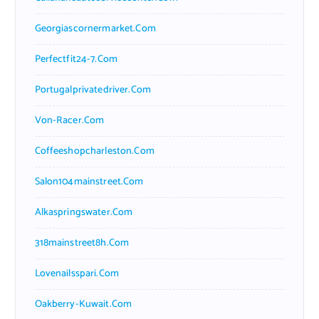
Georgiascornermarket.com
Perfectfit24-7.com
Portugalprivatedriver.com
Von-Racer.com
Coffeeshopcharleston.com
Salon104mainstreet.com
Alkaspringswater.com
318mainstreet8h.com
Lovenailsspari.com
Oakberry-Kuwait.com