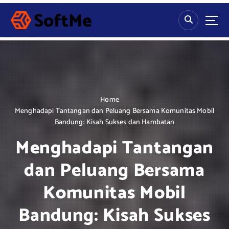
S
k
i
p
t
o
c
o
n
Home
t
Menghadapi Tantangan dan Peluang Bersama Komunitas Mobil
e
Bandung: Kisah Sukses dan Hambatan
n
Menghadapi Tantangan
t
dan Peluang Bersama
Komunitas Mobil
Bandung: Kisah Sukses