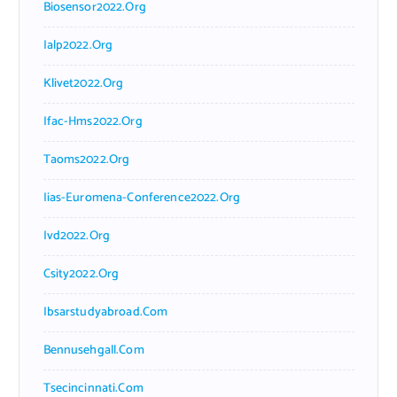
Biosensor2022.org
Ialp2022.org
Klivet2022.org
Ifac-Hms2022.org
Taoms2022.org
Iias-Euromena-Conference2022.org
Ivd2022.org
Csity2022.org
Ibsarstudyabroad.com
Bennusehgall.com
Tsecincinnati.com