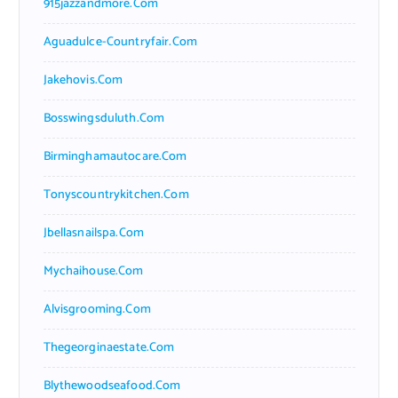
915jazzandmore.com
Aguadulce-Countryfair.com
Jakehovis.com
Bosswingsduluth.com
Birminghamautocare.com
Tonyscountrykitchen.com
Jbellasnailspa.com
Mychaihouse.com
Alvisgrooming.com
Thegeorginaestate.com
Blythewoodseafood.com